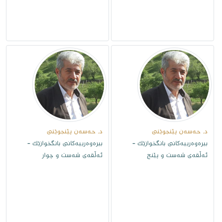
د. حەسەن پێنجوێنى
د. حەسەن پێنجوێنى
بیرەوەرییەکانی بانگخوازێک -
بیرەوەرییەکانی بانگخوازێک -
ئەڵقەى شەست و پێنج
ئەڵقەى شەست و چوار