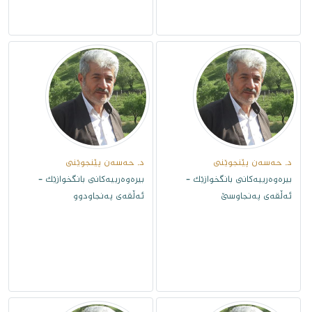
د. حەسەن پێنجوێنى
د. حەسەن پێنجوێنى
بیرەوەرییەکانی بانگخوازێک -
بیرەوەرییەکانی بانگخوازێک -
ئەڵقەى پەنجاوسێ
ئەڵقەى پەنجاودوو