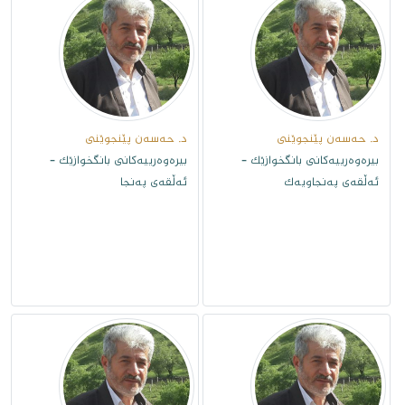
د. حەسەن پێنجوێنى
د. حەسەن پێنجوێنى
بیرەوەرییەکانی بانگخوازێک -
بیرەوەرییەکانی بانگخوازێک -
ئەڵقەى پەنجاویەک
ئەڵقەى پەنجا