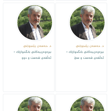
د. حەسەن پێنجوێنى
د. حەسەن پێنجوێنى
بیرەوەرییەکانی بانگخوازێک -
بیرەوەرییەکانی بانگخوازێک -
ئەڵقەى شەست و سێ
ئەڵقەى شەست و دوو