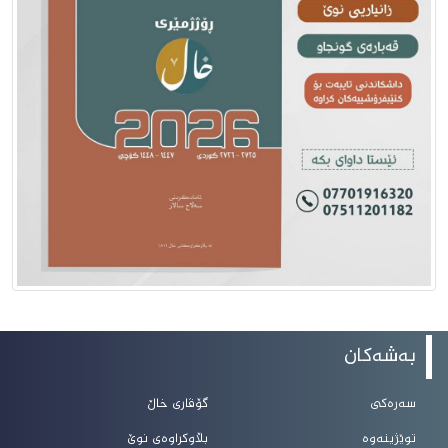
بەشەکان
سەرەکی
گۆڤاری خاڵ
توێژینەوە
بڵاوکراوەی نوێ