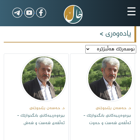
☰
یادەوەری
>
د. حەسەن پێنجوێنى
د. حەسەن پێنجوێنى
بیرەوەرییەکانی بانگخوازێک -
بیرەوەرییەکانی بانگخوازێک -
ئەڵقەى شەست و حەوت
ئەڵقەى شەست و شەش