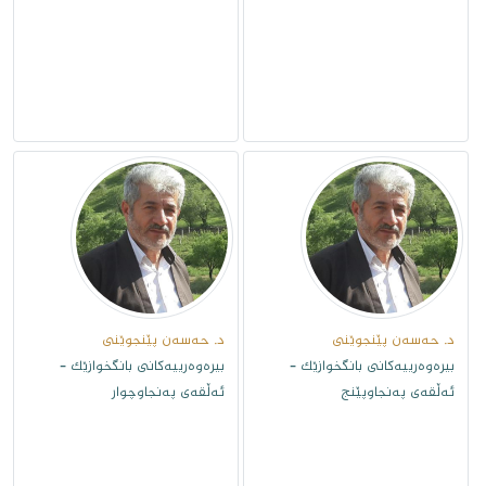
د. حەسەن پێنجوێنى
د. حەسەن پێنجوێنى
بیرەوەرییەکانی بانگخوازێک -
بیرەوەرییەکانی بانگخوازێک -
ئەڵقەى پەنجاوپێنج
ئەڵقەى پەنجاوچوار