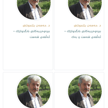
د. حەسەن پێنجوێنى
د. حەسەن پێنجوێنى
بیرەوەرییەکانی بانگخوازێک -
بیرەوەرییەکانی بانگخوازێک -
ئەڵقەى شەست و یەک
ئەڵقەى شەست