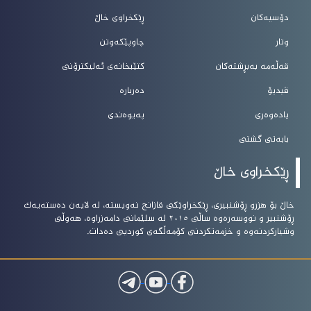
دۆسیەکان
ڕێکخراوی خاڵ
وتار
چاوپێکەوتن
قەڵەمە بەبڕشتەکان
کتێبخانەی ئەلیکترۆنی
ڤیدیۆ
دەربارە
یادەوەری
پەیوەندی
بابەتی گشتی
ڕێکخراوی خاڵ
خاڵ بۆ هزرو ڕۆشنبیرى، ڕێکخراوێکى قازانج نەویستە، لە لایەن دەستەیەک
ڕۆشنبیر و نووسەرەوە ساڵى ٢٠١٥ لە سلێمانى دامەزراوە، هەوڵى
وشیارکردنەوە و خزمەتکردنى کۆمەڵگەى کوردیى دەدات.