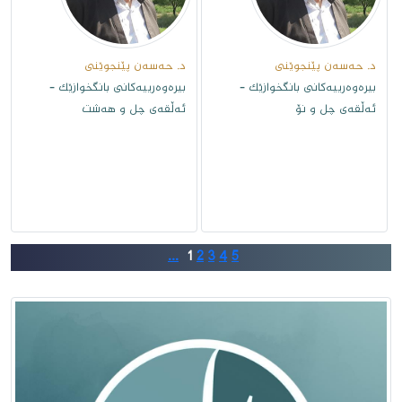
د. حەسەن پێنجوێنى
د. حەسەن پێنجوێنى
بیرەوەرییەکانی بانگخوازێک -
بیرەوەرییەکانی بانگخوازێک -
ئەڵقەى چل و نۆ
ئەڵقەى چل و هەشت
...
1
2
3
4
5