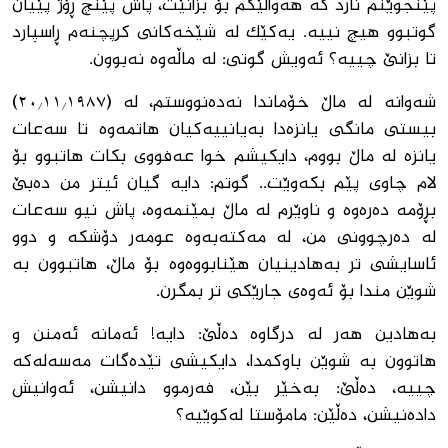
پێنجوێنم نارد کە ھەواڵێکم بۆ بزانێت، پاش پێنچ ڕۆژ پێیان
گوتبوو ھیچ نییە. یەکێک لە شێخەکانی کرپچنەم ڕاسپارد
تا بزانێ چییە؟ ئەویش گوتی: لە ماڵەوە نەبوون.
شەوانە لە ماڵ خۆماندا نەدەنووستم، لە (٢٠/١١/١٩٨٧)
بیستی مانگی یانزەدا بەیانییەکیان ھاتمەوە تا سەعات
یانزە لە ماڵ بووم، دایکیشم خوا عەفووی بکات ھاتبوو بۆ
لام چاوی پێم بکەوێت.. گوتم: دایە گیان ئیتر من دەبێ
بڕۆمە دەرەوە و ناوێرم لە ماڵ بمێنمەوە، پاش نیو سەعات
لە دەرچوونی من، لە مەکتەبەوە عومەر دۆشکە و دوو
ئاسایشی تر بەھادینیان ھێنابووەوە بۆ ماڵ، ھاتبوون بە
شوێن مندا بۆ ئەوەی جارێکی تر بمگرن.
بەھادین ھەر لە درگاوە دەڵێ: دایە! ئەمانە ئەمنن و
ھاتوون بە شوێن باوکمدا، دایکیشی تێدەگات مەسەلەکە
چییە، دەڵێ: بەخێر بێن، فەرموو دانیشن، ئەوانیش
دادەنیشن، دەڵێن: مامۆستا لەکوێیە؟