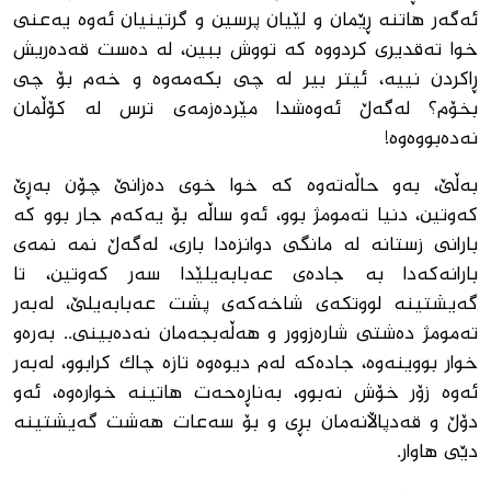
ئه‌گه‌ر هاتنه‌ ڕێمان و لێیان پرسین و گرتینیان ئه‌وه‌ یه‌عنى
خوا ته‌قدیرى کردووه‌ که‌ تووش ببین، له‌ ده‌ست قه‌ده‌ریش
ڕاکردن نییه‌، ئیتر بیر له ‌چى بکه‌مه‌وه‌ و خه‌م بۆ چى
بخۆم؟ له‌گه‌ڵ ئه‌وه‌شدا مێرده‌زمه‌ى ترس له‌ کۆڵمان
نه‌ده‌بووه‌وه‌!
به‌ڵێ، به‌و حاڵەته‌وه‌ که‌ خوا خوى ده‌زانێ چۆن‌ بەڕێ
که‌وتین، دنیا ته‌مومژ بوو، ئه‌و ساڵه‌ بۆ یه‌که‌م جار بوو که
‌بارانى زستانه‌ له‌ مانگى دوانزه‌دا بارى، له‌گه‌ڵ نمه‌ نمه‌ى
بارانه‌که‌دا به‌ جاده‌ى عه‌بابه‌یلێدا سه‌ر که‌وتین، تا
گه‌یشتینه‌ لووتکه‌ى شاخه‌که‌ى پشت عه‌بابه‌یلێ، له‌به‌ر
ته‌مومژ ده‌شتى شاره‌زوور و هه‌ڵه‌بجه‌مان نه‌ده‌بینى.. به‌ره‌و
خوار بووینه‌وه‌، جاده‌که‌ له‌م دیوه‌وه‌ تازه‌ چاک کرابوو، له‌به‌ر
ئه‌وه‌ زۆر خۆش نه‌بوو، به‌ناڕه‌حه‌ت هاتینه‌ خواره‌وه‌، ئه‌و
دۆڵ و قه‌دپاڵانه‌مان بڕى و بۆ سه‌عات هه‌شت گه‌یشتینه‌
دێى هاوار.