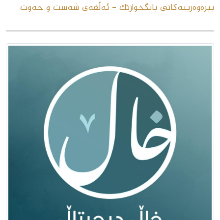
بیرەوەرییەکانی بانگخوازێک - ئەڵقەى شەست و حەوت