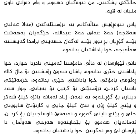
خاڵێکی پشکنین، من نیوەگیان دەبووم و وام دەزانی ناوی
منیان لە لایە.
پاش نیوەڕۆیش مناڵەکانم بە ترۆمبێلەکەی (مەلا عەلیی
سەلاجە) مەلا عەلی مەلا عبداللە، جێگەیان بەهەشت
بێت، گۆڕیان پڕ نوور بێت، لەگەڵ حسەینی برامدا گەیشتنە
ھەڵەبجە، خوا پاداشتیان بداتەوە.
نانی ئێوارەمان لە ماڵی مامۆستا ئەمینی نادردا خوارد، خوا
پاداشتی خێری بداتەوە، پاشان شەوێ ڕۆیشتین بۆ ماڵ کاک
ڕەئوفی بامۆکی خوا پاداشتی خێری بداتەوە، خزمەتێکی
باشیان کردین، ترۆمبێلی بۆ گرتین بۆ بەیانی، چوار سەد
دیناری بۆ گۆڕینەوە بە تمەن، زیاد لەمانە پانزە کیلۆ شەکر
و پێنچ کیلۆ ڕۆن و سێ کیلۆ چایی و کارتۆنێ سابوونی
جلی و پێنچ تایتی گەورە و تەبەقێ ناوساجییان بۆ کردین،
ئەمانەیان ھەموو بۆ پێچاینەوە ھەرچی ھەوڵمان دا
پارەیان لێ وەر نەگرتین. خوا پادشتیان بداتەوە.