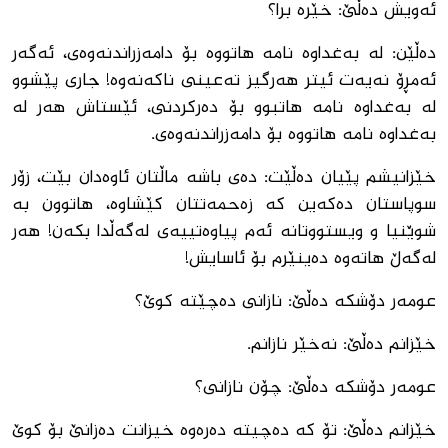
ئەویش دەڵێ: خێرە برا؟
دەڵێن: لە بەغداوە نامە ھاتووە بۆ دامەزراندنەوەی، ئەگەر
ئەمڕۆ نەیەت ئیتر ھەرگیز تەعینی ناکەنەوە! جاری پێشوو
لە بەغداوە نامە ھاتبوو بۆ دەرکردنی، ئێستاش ھەر لە
بەغداوە نامە ھاتووە بۆ دامەزراندنەوەی.
خێزانیشم پێیان دەڵێت: دەی باشە ماڵتان ئاوەدان بێت، زۆر
سوپاستان دەکەین کە زەحمەتتان کێشاوە، ھاتوون بە
شوێنیا و ویستووتانە ئەم پیاوەتییەی لەگەڵدا بکەن! ھەر
لەگەڵ ھاتەوە دەینێرم بۆ ئاسایش!
عومەر دۆشکە دەڵێ: نازانی دەچێتە کوێ؟
خێزانم دەڵێ: نەخێر نازانم.
عومەر دۆشکە دەڵێ: چۆن نازانی؟
خێزانم دەڵێ: تۆ کە دەچیتە دەرەوە خیزانت دەزانێ بۆ کوێ