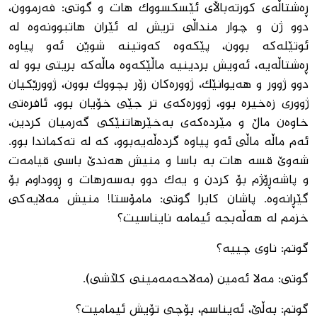
ڕه‌شتاڵه‌ى کورته‌باڵاى ئێسکسووک هات و گوتى: فه‌رموون،
دوو ژن و چوار منداڵى تریش له‌ ئێران هاتبوونه‌وه‌ له‌
ئوتێله‌که‌ بوون، پێکه‌وه‌ که‌وتینه‌ شوێن ئه‌و پیاوه‌
ڕه‌شتاڵه‌یه‌، ئه‌ویش بردینیه‌ ماڵێکه‌وه‌ ماڵه‌که‌ بریتى بوو له‌
دوو ژوور و هه‌یوانێک، ژووره‌کان زۆر بچووک بوون، ژوورێکیان
ژوورى زه‌خیره‌ بوو، ژووره‌که‌ى تر جێى خۆیان بوو، ئافره‌تى
خاوه‌ن ماڵ و مێرده‌که‌ى به‌خێرهاتنێکى گه‌رمیان کردین،
ئه‌م ماڵه‌ ماڵى ئه‌و پیاوه‌ گرده‌ڵه‌یه‌بوو، که‌ له ‌ته‌کماندا بوو.
شه‌وێ قسه‌ هات به ‌باسا و منیش هه‌ندێ باسى قیامه‌ت
و پاشه‌ڕۆژم بۆ کردن و یه‌ک دوو به‌سه‌رهات و ڕووداوم بۆ
گێڕانه‌وه‌. پاشان کابرا گوتى: مامۆستا! منیش مه‌لایه‌کى
خزمم له‌ هه‌ڵه‌بجه‌ ئیمامه‌ نایناسیت؟
گوتم: ناوى چییه‌؟
گوتى: مه‌لا ئه‌مین (مه‌لاحه‌مه‌مینى کڵاشى).
گوتم: به‌ڵێ، ئه‌یناسم، بۆچى تۆیش ئیمامیت؟