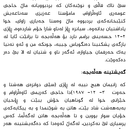
سێ تاک قاڵی و نوێنەکان کە بردبوویانە ماڵ حاجی
عومەری ئاوەڵزاوام، مامۆستا عەزیزی سەناعەیش
کتێبخانەکەی بردبووە ماڵ وەستا جەباری زاوای، خوا
پاداشتیان بداتەوە.. سیانزە ڕۆژ لەناو شارا خۆم شاردەوە، ڕۆژی
٢-١٢ حسەینی برامم نارد بۆ ھەڵەبجە تا بزانێت ئایا لە
بازگەی پشکنینا دەنگوباس چییە، چونکە من و ئەو تەنیا
یەک حەرفمان جیاوازە، ئەگەر ناو و شتیان لە لا بێ دەر
دەکەوێت.
گەیشتینە هەڵەبجە
:
کە زانیمان ھیچ نییە لە ڕۆژی (سێی دوانزەی ھەشتا و
حەوت ٣- ١٢- ١٩٨٧)دا حاجی کەریمی ئاوەڵزاوام و
خێزانی خوا لە گوناهیان خۆش ببێت و ڕۆحیان
بەبە‌هەشت شاد بێت، ھاتن بە شوێنمدا و بە پیکابەکەی
خۆیان سوار بووین و تا ھەڵەبجە ھاتن لەگەڵما، کەس
پرسیاری لێ نەکردین، لەگەڵ ئەوەدا کە دەگەیشتینە ھەر