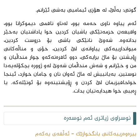
گوتى: به‌ڵێ، له ‌هۆزى ئیمامیی به‌شى ئێرانم.
ئه‌م پیاوه‌ ناوى حه‌مه‌ بوو، له‌ناو تاقمى دیموکراتا بوو،
واقیعه‌ن خزمه‌تێکى باشیان کردین خوا پاداشتیان به‌خێر
بداته‌وه‌. شه‌وێ نانێکى باشى بۆ دروست کردین،
میواندارییه‌کى پیاوانه‌ى لێ کردین، خۆى و مناڵه‌کانى
ڕۆیشتن بۆ ماڵ برایه‌کى، دوو ئافره‌ته‌که‌و چوار منداڵیان و
من و خێزانم و شه‌ش منداڵمان شه‌وێ له‌و ژووره‌ بچکۆله‌یه‌دا
نوستین. به‌یانییش له‌ ماڵ ئه‌وان نان و چامان خوارد، ئینجا
خواحافیزیمان لێ کردن و ڕۆیشتینه‌وه‌ بۆ ئوتێله‌که‌. یا
ڕەببی خوا هیدایەتیان بدات.
نوسراوی زیاتری ئەم نوسەرە
بیرەوەرییەکانی بانگخوازێک - ئەڵقەى یەکەم