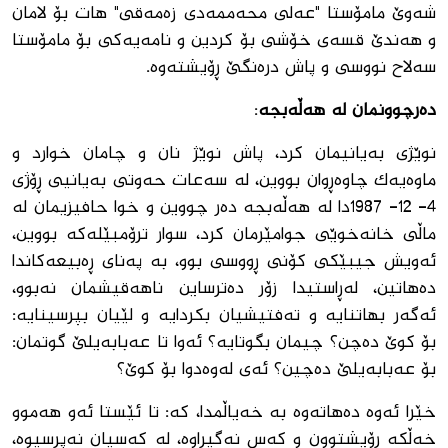
شەوێ مامۆستا "عەلی محەممەدی زەمەقی" ھات بۆ لامان
و ھەندێ قسەی خۆشی بۆ کردین و نامەیەکی بۆ مامۆستا
سەلاح نووسی و پاش درەنگێ ڕۆیشتەوە.
دەرچوونمان لە هەڵەبجە
:
نوێژى به‌یانیمان کرد، پاش نوێژ نان و چامان خوارد و
ماوه‌یه‌ک چاوه‌ڕوان بووین، له‌ سه‌عات حه‌وتى به‌یانیى ڕۆژى
4- 12- 1987دا له ‌هه‌ڵه‌بجه‌ ده‌ر چووین و خوا حافیزیمان له‌
ماڵى خانه‌خوێى جوامێرمان کرد، سوار ترۆمبێله‌که‌ بووین،
ئه‌ویش جیبێکى کۆنى ڕووسى بوو، به‌ په‌ناى ڕه‌بیعه‌کاندا
ده‌هاتین، له‌ڕاستیدا زۆر ده‌ترساین ناهه‌قیشمان نه‌بوو،
ئه‌گه‌ر بهاتنایه‌ و ته‌فتیشیان بکردایه ‌و لێیان بپرسینایه‌:
بۆ کوێ ده‌چن؟ چیمان بگوتایه‌؟ ئه‌وا تا عه‌بابه‌یلێ گوتمان:
بۆ عه‌بابه‌یلێ ده‌چین؟ ئه‌ى له‌وه‌دوا بۆ کوێ؟
خێرا ئه‌وه‌ ده‌هاته‌وه‌ به‌ خه‌یاڵمدا، که‌: تا ئێستا ئه‌و هه‌موو
خه‌ڵکه‌ ڕۆیشتوون و که‌س نه‌گیراوه‌، له‌ که‌سیان نه‌پرسیوه‌،