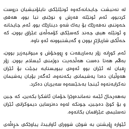
له ‌ته‌نیشت چایخانه‌که‌وه‌ ئوتێلێکى نایلۆنیشیان دروست
کردبوو، ئه‌م ئوتێله‌ فه‌رش و نوێنى تیا بوو، هه‌قى
خه‌وتنى نه‌فه‌رێک بۆ یه‌ک شه‌و دینارێک بوو. ئه‌م چایخانه
‌و ئوتێله‌ هیى چه‌ند که‌سێکى کۆمه‌ڵه‌ى عێراق بوون، که‌
خه‌ڵکى شارباژێڕ بوون و گه‌یشتبوونه‌ ئه‌و ناوه‌.
ئه‌م کوڕانه‌ زۆر به‌ماریفه‌ت و ڕووخۆش و میوانپه‌زیر بوون،
به‌ڵام هه‌تا ده‌ست هه‌ڵخه‌یت دوژمنى ئیسلام بوون. زۆر
ڕقیان له‌ ئێران بوو ئه‌وه‌ى بیویستایه‌ بچێت بۆ ئێران
هه‌وڵیان ده‌دا په‌شیمانى بکه‌نه‌وه‌، ئه‌گه‌ر بۆیان په‌شیمان
نه‌کرایه‌ته‌وه‌ ئینجا به‌خێسه‌وه‌ سه‌یریان ده‌کرد.
به‌هه‌رحاڵ ئێمه‌ نه‌مانده‌وێرا خۆمان ئاشکرا بکه‌ین، که‌ چین
و بۆ کوێ ده‌چین، چونکه‌ له‌وه‌ ده‌ترساین دیموکراتى ئێران
ته‌سلیمى عێراقمان بکاته‌وه‌.
ئێواره‌ ڕۆیشتن به‌ شوێن شووراى ئاواییدا، پیاوێکى خڕه‌ڵه‌ى