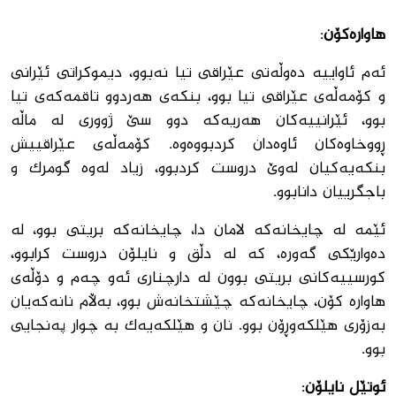
هاوارەکۆن
:
ئه‌م ئاواییه‌ ده‌وڵه‌تى عێراقى تیا نه‌بوو، دیموکراتى ئێرانى
و کۆمه‌ڵه‌ى عێراقى تیا بوو، بنکه‌ى هه‌ردوو تاقمه‌که‌ى تیا
بوو، ئێرانییه‌کان هه‌ریه‌که‌ دوو سێ ژوورى له‌ ماڵه‌
ڕووخاوه‌کان ئاوه‌دان کردبووه‌وه‌. کۆمه‌ڵه‌ى عێراقییش
بنکه‌یه‌کیان له‌وێ دروست کردبوو، زیاد له‌وه‌ گومرک و
باجگرییان دانابوو.
ئێمه‌ له‌ چایخانه‌که‌ لامان دا، چایخانه‌که‌ بریتى بوو، له‌
ده‌وارێکى گه‌وره‌، که‌ له ‌د‌ڵق و نایلۆن دروست کرابوو،
کورسییه‌کانى بریتى بوون له ‌دارچنارى ئه‌و چه‌م و دۆڵه‌ى
هاواره‌ کۆن، چایخانه‌که‌ چێشتخانه‌ش بوو، به‌ڵام نانه‌که‌یان
به‌زۆرى هێلکە‌وڕۆن بوو. نان و هێلکه‌یه‌ک به‌ چوار په‌نجایى
بوو.
ئوتێل نايلۆن
: