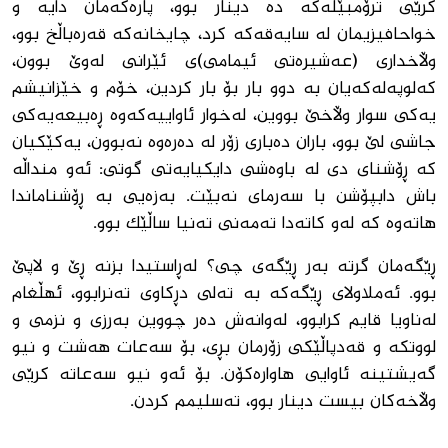
کرێى ترۆمبێله‌که‌ ده‌ دینار بوو، پاره‌که‌مان دایە و
خواحافیزیمان له ‌سایه‌قه‌که‌ کرد، چایخانه‌که‌ قه‌ره‌باڵخ بوو،
وڵاخدارى (عه‌شیره‌تى ئیمامى)ی ئێرانى له‌وێ بوون،
که‌لوپه‌له‌که‌یان به‌ دوو بار بۆ بار کردین، خۆم و خێزانیشم
یه‌کى سوار وڵاخێ بووین، له‌خوار ئاواییه‌که‌وه‌ ڕه‌بیعه‌یه‌کى
جاشى لێ بوو، باران ده‌بارى زۆر له ‌ده‌ره‌وه‌ نه‌بوون، یه‌کێکیان
که‌ ڕۆشناى دی له ‌باوه‌شى دایکیایه‌تى گوتى: ئه‌و منداڵه‌
باش دابپۆشن با سه‌رماى نه‌بێت. به‌زه‌یى به‌ ڕۆشناماندا
هاته‌وه‌ که‌ له‌و کاته‌دا ته‌مه‌نى ته‌نیا ساڵێک بوو.
ڕێگه‌مان گرته ‌به‌ر ڕێگه‌ى چى؟ له‌ڕاستیدا بزنه‌ ڕێ و لاپێ
بوو. ئه‌ملاولاى ڕێگه‌که‌ به ‌ته‌لى دڕکاوى ته‌نرابوو، ئهڵغام
له‌ناویا قایم کرابوو، له‌وانه‌ش ده‌ر چووین به‌رزى و نزمى و
لووتکه ‌و قه‌دپاڵێکى زۆرمان بڕى، بۆ سه‌عات هه‌شت و نیو
گه‌یشتینه‌ ئاوایى هاواره‌کۆن. بۆ ئه‌و نیو سه‌عاته‌ کرێى
وڵاخه‌کان بیست دینار بوو، ته‌سلیمم کردن.