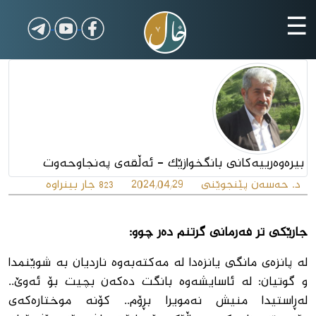
☰
بیرەوەرییەکانی بانگخوازێک - ئەڵقەى پەنجاوحەوت
د. حەسەن پێنجوێنى
2024/04/29
جار بینراوە
823
جارێکی تر فەرمانی گرتنم دەر چوو:
لە پانزەی مانگی یانزەدا لە مەکتەبەوە ناردیان بە شوێنمدا
و گوتیان: لە ئاسایشەوە بانگت دەکەن بچیت بۆ ئەوێ..
لەڕاستیدا منیش نەمویرا بڕۆم.. کۆنە موختارەکەی