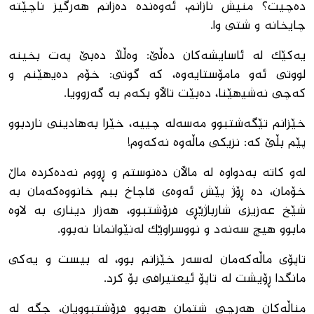
دەچیت؟ منیش نازانم، ئەوەندە دەزانم ھەرگیز ناچێتە
چایخانە و شتی وا.
یەکێک لە ئاسایشەکان دەڵێ: وەڵڵا دەبێ پەت بخینە
لووتی ئەو مامۆستایەوە، کە گوتی: خۆم دەیھێنم و
کەچی نەشیھێنا، دەبێت تاڵاو بکەم بە گەروویا.
خێزانم تێگەشتبوو مەسەلە چییە، خێرا بەھادینی ناردبوو
پێم بڵێ کە: نزیکی ماڵەوە نەکەوم!
لەو کاتە بەدواوە لە ماڵان دەنوستم و ڕووم نەدەکردە ماڵ
خۆمان، دە ڕۆژ پێش ئەوەی قاچاخ ببم خانووەکەمان بە
شێخ عەزیزی شارباژێڕی فرۆشتبوو، ھەزار دیناری بە لاوە
مابوو ھیچ سەنەد و نووسراوێک لەنێوانمانا نەبوو.
تاپۆی ماڵەکەمان لەسەر خێزانم بوو، لە بیست و یەکی
مانگدا ڕۆیشت لە تاپۆ ئیعتیرافی بۆ کرد.
مناڵەکان ھەرچی شتمان ھەبوو فرۆشتبوویان، جگە لە