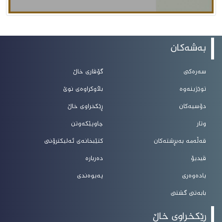
بەشەکان
سەرەکی
گۆڤاری خاڵ
توێژینەوە
بڵاوکراوەی نوێ
دۆسیەکان
ڕێکخراوی خاڵ
وتار
چاوپێکەوتن
قەڵەمە بەبڕشتەکان
کتێبخانەی ئەلیکترۆنی
ڤیدیۆ
دەربارە
یادەوەری
پەیوەندی
بابەتی گشتی
ڕێکخراوی خاڵ