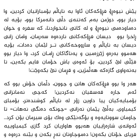
پێش نیوه‌ڕۆ فڕۆكه‌كان ئاوا به‌ ناپاڵم بۆمبارانیان كردین، وا
دیار بوو، دوژمن به‌م كه‌تنه‌ى دڵى دانه‌مركا بوو، بۆیه‌ له‌
ده‌ماوده‌مى نیوه‌ڕۆ و لە كاتى نانخواردنا، كه‌ سفره‌ و خوان
ڕاخرا بوو دیسان فڕۆكه‌كانى نارده‌وه‌ سه‌رمان، وامان زانى
دیسان به‌ ناپاڵم و سارووخه‌كانى تــر لێمان ده‌دات، بۆیه‌
هه‌موو به‌ره‌و ژێرزه‌مین و په‌ناگاكان ڕامـان كرد، وا دیار بوو
فێڵى لێ كردین، بۆ ئه‌وه‌ى باش خۆمان قایم بكه‌ین، تا
به‌ته‌واوى گازه‌كه‌ هه‌ڵمژین، و قڕمان تێ بكه‌وێت!
هه‌ر وا بوو فڕۆكه‌كان هاتن و چوون، دڵمان خۆش بوو كه‌
ئه‌م جاره‌ قه‌سفیان نه‌كردین! كه‌چى نه‌مانزانى
بۆمبایه‌كیان پیا داوین زۆر له ناپاڵم كوشنده‌تر، بۆمباى
كیمیاوى. به‌ڵێ پێمان نه‌زانى -چونكه‌ ده‌نگى نه‌هات- تا
چاومان سووتایه‌وه‌ و بۆگه‌نێكى وه‌ك بۆى سیرمان بۆن كرد..
ئه‌وانه‌ى شاره‌زاییان هه‌بوو هاواریان كرد گازى كیمیاوییه‌
فریاى خۆتان بكه‌ون! ده‌موچاوتان ته‌ڕ بكه‌ن و بێنه‌ دره‌وه‌ و