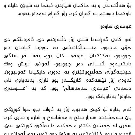
بۆ هه‌ڵكه‌ندن و به‌ خاكمان سپاردن، ئینجا به ‌شوێن دایك و
باوكمدا ده‌ستم به گه‌ڕان كرد، زۆر گەڕام نه‌مدۆزینه‌وه‌.
عومه‌رى خاوه‌ر
:
له‌و كاتى گەڕانه‌دا شتى زۆر دڵته‌زێنم دى، ئافره‌تێكم دى
خۆى مردبوو، منـــــداڵكانیشى به ‌ده‌وریا گیانیان ده‌ر
چووبوو، یه‌كێكیان به‌رمه‌مـــــكان بوو، به‌ســــه‌ر سنگى
دایكییه‌وه‌ گیـــانى ده‌ر چووبوو، ئه‌وانى تریش وه‌ك
خونچه‌گوڵى هه‌ڵپڕووكێنراو به ‌ده‌ورى دایكیانا كه‌وتبوون.
ئه‌وه‌ى زۆر ئێشه‌كه‌ى كاریگـــه‌ر بوو ئازارى به‌ته‌واوى دام،
دیمه‌نى "عومه‌رى حه‌مه‌ساڵح" بوو، كه‌ به‌ "عــــومه‌رى
خاوه‌ر" به‌ناوبانگ بوو.
ئه‌م پیاوه‌ نۆ كچى هه‌بوو، زۆر به ‌ئاوات بوو خوا كوڕێكى
پێ ببه‌خشێت، هه‌زار شێخ و مه‌شایه‌خ و شاره‌ و شارى كرد،
سه‌رى له ‌چه‌ندین دكتۆر و حه‌كیم دا به‌ڵكوو كوڕێكى ببێ،
قه‌ده‌ر وا بوو خێزانه‌كه‌ى به سكێ دوو كوڕى بوو، ئه‌مانه‌ به‌