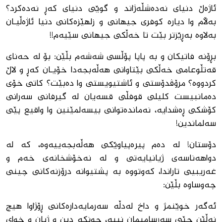
ئاژه‌ڵ دنیاى نه‌ده‌شڵه‌ژاند و گوێى دنیاى كه‌ڕ نه‌ده‌كرد؟
به‌ڵام وا دیاره‌ كوفرى جیهانى و زلهێزه‌كانى دنیا ئاژه‌ڵیـان
به‌لاوه‌ به‌ڕێزتر بێت تا خه‌ڵكى جیهانى سێیه‌م!!
بڕۆنه‌ فاتیكان و به‌ پاپا پۆڵسى شه‌شه‌م بڵێن: بۆ له‌ حه‌ناى
قه‌تڵوعامى خه‌ڵكى بێتاوانى هه‌ڵه‌بجه‌دا خۆیـان كه‌ڕ و لاڵ
كردووه‌؟ مرۆڤدۆستى و ئاشتیویستى وا ده‌بێت؟ كاتى خۆى
ده‌مانبیست كلیلى قوفڵى قسه‌یان له‌ گیرفانى سه‌رانى
كۆشكى ڕه‌شدایه،‌ نه‌مانده‌توانى بیسه‌لمێنین وا واقیع پێى
سه‌لماندین!
دۆستان! له‌ ده‌م پیره‌پیاوێكى هه‌ڵه‌بجه‌ییه‌وه،‌ كه‌ له
‌دواهه‌ناسه‌ى ژیانیایه‌تى و له‌ نه‌خۆشخانه‌ى خه‌م و
غه‌ریبیی تاراندا، كه‌وتووه‌ به‌ پشتیوانه‌ درۆزنه‌كانى چینى
چه‌وساوه‌ بڵێن:
ئه‌گه‌ر خوێنمژ و داخ له‌دڵه‌ سه‌رمایه‌داره‌كانى ڕۆژاوا هیچ
نه‌ڵێن جێى سه‌رسامیمان نییه‌، چونكه‌ دین و ژیان و خواى