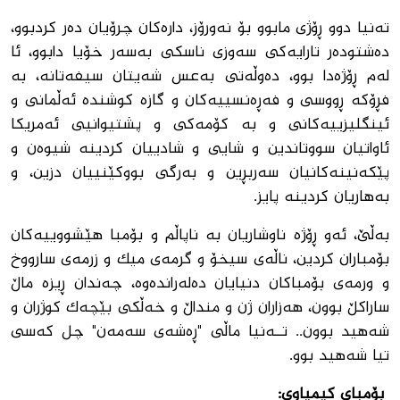
ته‌نیا دوو ڕۆژى مابوو بۆ نه‌ورۆز، داره‌كان چرۆیان ده‌ر كردبوو،
دەشتوده‌ر تارایه‌كى سه‌وزى ناسكى به‌سه‌ر خۆیا دابوو، ئا
له‌م ڕۆژه‌دا بوو، ده‌وڵه‌تى به‌عس شه‌یتان سیفه‌تانه‌، به
‌فڕۆكه‌ ڕووسى و فه‌ڕه‌نسییه‌كان و گازه‌ كوشنده‌ ئه‌ڵمانى و
ئینگلیزییه‌كانى و به‌ كۆمه‌كى و پشتیوانیی ئه‌مریكا
ئاواتیان سووتاندین و شایى و شادییان كردینه‌ شیوه‌ن و
پێكه‌نینه‌كانیان سه‌ربڕین و به‌رگى بووكێنییان دزین، و
به‌هاریان كردینه‌ پایز.
به‌ڵێ، ئه‌و ڕۆژه‌ ناوشاریان به‌ ناپاڵم و بۆمبا هێشووییه‌كان
بۆمباران كردین، ناڵه‌ى سیخۆ و گرمه‌ى میك و زرمه‌ى سارووخ
و ورمه‌ى بۆمباكان دنیایان ده‌له‌رانده‌وه‌، چه‌ندان ڕیزه‌ ماڵ
ساراكڵ بوون، هه‌زاران ژن و منداڵ و خه‌ڵكى بێچه‌ك كوژران و
شه‌هید بوون.. تــه‌نیا ماڵى "ڕه‌شه‌ى سه‌مه‌ن" چل كه‌سى
تیا شه‌هید بوو.
بۆمباى كیمیاوى
: