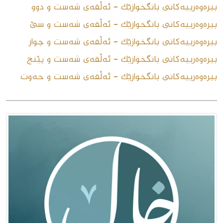
بیرەوەرییەکانی بانگخوازێک - ئەڵقەى شەست و دوو
بیرەوەرییەکانی بانگخوازێک - ئەڵقەى شەست و سێ
بیرەوەرییەکانی بانگخوازێک - ئەڵقەى شەست و چوار
بیرەوەرییەکانی بانگخوازێک - ئەڵقەى شەست و پێنج
بیرەوەرییەکانی بانگخوازێک - ئەڵقەى شەست و حەوت