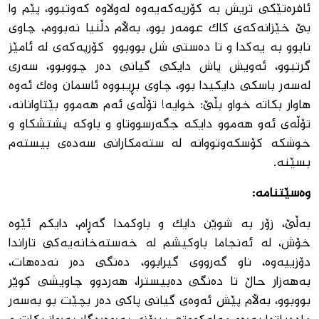
ئافره‌تێكى تریش به ‌كۆرپه‌كه‌یه‌وه‌ له‌ولاوه‌ كه‌وتبوو، پێم وا
بێ خێزانه‌كه‌ى كاك عومه‌ر بوو، به‌ڵام دڵنیا نه‌بووم، چاوى
نابوو به ‌یه‌كدا و تا ده‌ستى شل بووبوو كۆرپه‌كه‌ى له‌ ئامێز
گرتبوو، ئه‌ویش پاش دایكى گیانى ده‌ر چووبوو، سه‌رى
له‌سه‌ر باسكى دایكیدا بوو، چاوى بڕیبووه‌ ئاسمان وه‌ك ئه‌وه‌
هاوار بكاته‌ خواو بڵێ: خوایه‌! تۆڵه‌ى ئه‌م هه‌موو بێتاوانانه‌،
تۆڵه‌ى ئه‌و هه‌موو دایكه‌ جگه‌رسووتاو و باوكه‌ پشتشكاو و
خوشكه‌ كۆسكه‌وتووانه‌ له‌ سته‌مكارانى سه‌ده‌ى بیسته‌م
بسێنه‌.
وه‌سێتنامه‌
:
به‌ڵێ، زۆر به‌ شوێن دایك و باوكمدا گه‌ڕام، دایكم ئێوه‌
خۆش، له‌ ئه‌نجاما باوكیشم له ‌خه‌سته‌خانه‌یه‌كى تاراندا
دۆزییه‌وه‌، ناو گه‌رووى گیرابوو، ده‌نگى ده‌ر نه‌ده‌هات،
به‌هه‌زار حاڵ تا ده‌نگى ده‌بیسترا، هه‌ردوو چاویشى كوێر
بووبوو، بەڵام پێش ئه‌وه‌ى گیانى پاكى ده‌ر بچێت بو به‌سه‌ر