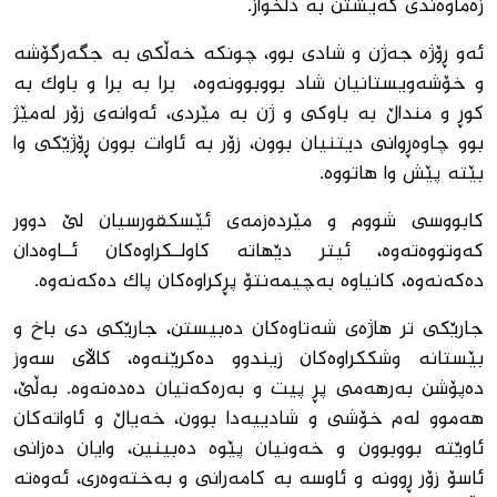
زه‌ماوه‌ندى گه‌یشتن به‌ دڵخواز.
ئه‌و ڕۆژه‌ جه‌ژن و شادى بوو، چونكه‌ خه‌ڵكى به‌ جگه‌رگۆشه‌
و خۆشه‌ویستانیان شاد بووبوونه‌وه‌، برا به‌ برا و باوك به‌
كوڕ و منداڵ به ‌باوكى و ژن به‌ مێردى، ئه‌وانه‌ى زۆر له‌مێژ
بوو چاوه‌ڕوانى دیتنیان بوون، زۆر به‌ ئاوات بوون ڕۆژێكى وا
بێته‌ پێش وا هاتووه.
كابووسى شووم و مێرده‌زمه‌ى ئێسكقورسیان لێ دوور
كه‌وتووەته‌وه‌، ئیتر دێهاته‌ كاولــكراوه‌كان ئــاوه‌دان
ده‌كه‌نه‌وه‌، كانیاوه‌ به‌چیمه‌نتۆ پڕكراوه‌كان پاك ده‌كه‌نه‌وه‌.
جارێكى تر هاژه‌ى شه‌تاوه‌كان ده‌بیستن، جارێكى دى باخ و
بێستانه‌ وشككراوه‌كان زیندوو ده‌كرێنه‌وه‌، كاڵاى سه‌وز
ده‌پۆشن به‌رهه‌مى پڕ پیت و به‌ره‌كه‌تیان ده‌ده‌نه‌وه‌. به‌ڵێ،
هه‌موو له‌م خۆشى و شادییه‌دا بوون، خه‌یاڵ و ئاواته‌كان
ئاوێته‌ بووبوون و خه‌ونیان پێوه‌ ده‌بینین، وایان ده‌زانى
ئاسۆ زۆر ڕوونه‌ و ئاوسه‌ به‌ كامه‌رانى و به‌خته‌وه‌رى، ئه‌وه‌ته‌