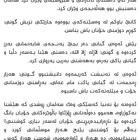
هه‌ر ئه‌و ده‌سته‌ى نا‌کازاكى و هێرۆشیماى وێران كرد هه‌مان
ده‌ستیش بوو هه‌ڵه‌بجه‌ى وێران كرد.
كاتێ باوكم له ‌وه‌سێته‌كه‌ى بووه‌وه‌ جارێكى تریش گوتى:
كوڕم دوژمنى خۆتان باش بناسن.
پێش ئه‌وه‌ى گیانى ده‌ر بچێ په‌نــجه‌ى شایه‌تمانى به‌رز
كرده‌وه ‌و گوتى: لاإله إلا الله، ده‌ستى هێنا بـه‌سه‌ر دڵیا و
گیانى پاكى به‌ره‌و به‌هه‌شتى به‌رین په‌روازى كرد.
ئه‌وه‌ى له ‌ته‌نیشت كه‌ریمه‌وه‌ دانیشتبوو گــوتى: هه‌زار
ڕه‌حمه‌ت له‌ گیانى پاكت مام عه‌لى، به‌ڕاستى دوژمنانى
خۆت و میلله‌ته‌كه‌ت باش ناسیوه‌.
ئه‌وه‌ته‌ بۆ ته‌نیا كه‌سێكى وه‌ك سه‌لمان ڕوشدى كه ‌هێشتا
نه‌كوژراوه‌، هه‌موو ده‌وڵه‌تانى ڕۆژئاوا باڵوێزه‌كانی خۆیان بانگ
كرده‌وه‌ بۆ ناڕه‌زاییده‌ربڕینى خۆیان له‌سه‌ر نیازى كوشتنى!!
بـەڵام بۆ كوشتنى پێنج هـه‌زار موسڵمانى كورد و
برینداربوونى ده‌ هـه‌زار و ئاواره‌بوونى شه‌ست هه‌زار كه‌س،