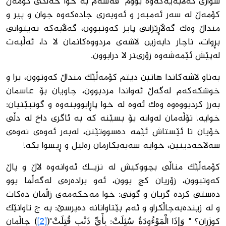
سوارى گه‌ڵابه‌یه‌كه‌وه‌ بووم قه‌سه‌م به‌ خوا خه‌ڵكى كۆمه‌ڵ
كۆمه‌ڵ له‌ سه‌ر ئه‌مبه‌ر و ئه‌وبه‌رى جاده‌كه‌وه‌ جوان و پیر و
منداڵ وه‌ك گه‌ڵاڕێزانى پایز كه‌وتبوون، گه‌ڵابه‌كه‌ نه‌یتوانى
بڕوات، ناچار دابه‌زین لاشه‌ى مردووه‌كانمان لا دا، ئه‌ڵبه‌ت
له‌پێش ئێمه‌شه‌وه‌ زۆرىتر لا درابوون.
به‌ناو لاشه‌كاندا هاتین دیتم كۆمه‌ڵێک منداڵ كه‌وتوون، برا و
خوشكه‌كه‌م له‌گه‌ڵ ئه‌واندا مردبوون، چاویان بۆ عاسمان
به‌رز كردبووه‌وه‌ وه‌ك ئه‌وه‌ له‌ خوا پاڕابووبنه‌وه ‌و گوتبێتیان:
خوایه‌! تۆڵه‌مان له‌وانه‌ بۆ بسێنه‌ كه‌ به ‌ئاگرى داخ له ‌دڵی
خۆیان تا ئێستاش ئێمه‌ ده‌سووتێنن، له‌به‌ر ئه‌وه‌ى نه‌وه‌ى
سه‌لاحه‌دینین، خوایه‌ سه‌به‌بكارمان زه‌لیل و ڕیسوا بكه‌!
كۆمه‌ڵێک مناڵى بچووكیش له‌ نزیــك ئه‌وانه‌وه‌ لاڵ و پاڵ
كه‌وتبوون، زۆریان كچ بوون، ئه‌و براده‌ره‌ى له‌گه‌ڵما بوو
ده‌ستى كرده‌ گریان و گوتى: خوا مه‌حكه‌مه‌ى زاڵمان ده‌كات
و له‌ زینده‌به‌چاڵكراو و ئه‌م بێتاوانانه‌ ده‌پرسێ: به‌ چ تاوانێك
كوژران؟ " وَإِذَا الْمَوْءُودَةُ سُئِلَتْ: بِأَيِّ ذَنْبٍ قُتِلَتْ"(
[2]
) چاڵمان