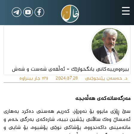
☰
بیرەوەرییەکانی بانگخوازێک - ئەڵقەى شەست و شەش
د. حەسەن پێنجوێنى
2024/07/28
جار بینراوە
1179
مەرگەساتەکەی هەڵەبجە
سێ ڕۆژى مابوو بۆ نه‌ورۆز، كه‌ریم هه‌ستى ده‌كرد به‌هارى
ئه‌مساڵ وه‌ك ساڵانى پێشین نییه‌، شاره‌كه‌ى به‌رگى خه‌م و
ماته‌مینى داكه‌ندووه‌، پۆشاكى نوێى پۆشیوه‌، بۆ شایى و