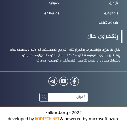
ڤیدیۆ
دەربارە
یادەوەری
پەیوەندی
بابەتی گشتی
ڕێکخراوی خاڵ
خاڵ بۆ هزرو ڕۆشنبیرى، ڕێکخراوێکى قازانج نەویستە، لە لایەن دەستەیەک
ڕۆشنبیر و نووسەرەوە ساڵى ٢٠١٥ لە سلێمانى دامەزراوە، هەوڵى
وشیارکردنەوە و خزمەتکردنى کۆمەڵگەى کوردیى دەدات.
xalkurd.org - 2022
developed by
& powered by microsoft azure
KODTECH.NET