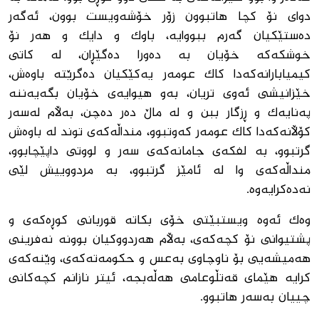
دواى نۆ كچا هاتبوون زۆر خۆشه‌ویست بوون، ئه‌گه‌ر
ده‌ستێكیان گه‌رم ببووایه‌، باوك و دایك و هه‌ر نۆ
خوشكه‌كه‌ خۆیان به‌ ده‌ورا ده‌گێڕان، له‌ كاتى
كیمیابارانه‌كه‌دا كاك عومه‌ر یه‌كێكیان ده‌گرێته‌ باوه‌ش،
خێزانیشى ئه‌وى تریان، به‌و هیوایه‌ى خۆیان بگه‌یه‌ننه‌
په‌نایه‌ك و ڕزگار ببن و له‌ ماڵ ده‌ر ده‌چن، بەڵام له‌سه‌ر
كۆڵانه‌كه‌دا كاك عومه‌ر كه‌وتبوو، منداڵه‌كه‌ى توند له‌ باوه‌ش
گرتبوو، به‌ لفكه‌ى جامانه‌كه‌ى سه‌ر و لووتى داپێچابوو،
منداڵه‌كه‌ى وا له‌ ئامێز گرتبوو، به‌ مردووییش لێى
نه‌ده‌كرایه‌وه‌.
وه‌ك ئه‌وه‌ ویستبێتى خۆى بكاته‌ قوربانى كوڕه‌كه‌ى و
پشتیوانى نۆ كچه‌كه‌ى، به‌ڵام هه‌ردووکیان بوونه‌ نه‌فرینى
هه‌میشه‌یى بۆ ناوچاوى به‌عس و حكومه‌ته‌كه‌ى، وێنه‌كه‌ى
كرایه‌ هێماى قه‌تڵوعامى هه‌ڵه‌بجه‌، ئیتر نازانم كچه‌كانى
چییان به‌سه‌ر هاتبوو.