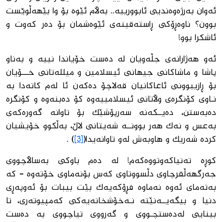
ئه‌وان به‌رژه‌وه‌ندیى ئابوورییه‌.. به‌ڵام ئێوه‌ بۆ وا بێهه‌ڵوێست
بوون؟ ناوه‌ڕۆكى ڕاسته‌قینه‌ى ئێوه‌شمان بۆ ده‌ر كه‌وت و
ئاشكرا بوو!
ئه‌و هه‌ژارانه‌ى جڵه‌ویان له ‌ده‌ست خۆیاندا نییه‌ و به‌ناو
پاشا و ماشاكانى جیهانى ئیسلامین و میلله‌تانى خـــۆیان
بۆ ڕازیبوونى ئاغاكانیان قه‌لاچۆ ده‌كه‌ن ئا له‌م كاته‌دا به
‌نـاوى كۆنگره‌ى وڵاتانى ئیسلامییه‌وه‌ كۆ ده‌بنه‌وه‌ و كۆنگره‌
ده‌به‌ستن، ده‌یــكه‌نه‌ سه‌رپۆشێك بۆ تاوانه‌ گه‌وره‌كه‌ى
به‌عس و نه‌ك هه‌ر بوونــه‌ شه‌یتانى لاڵ، به‌ڵكوو خۆیشیان
كرده‌ شه‌ریك و هاوبه‌ش له‌و تاوانه‌یدا(
[3]
) .
كوڕه‌ ته‌نیاكه‌وتووه‌كه‌م! له ‌ده‌م باوكى به‌ساڵاچووى
جه‌رگهه‌ڵقرچاوى دڵسووتاوى كه‌س بۆنه‌ماوى خۆته‌وه‌ - كه
‌به‌ته‌ماى ئه‌وه‌ نه‌ماوه‌ فڕۆكه‌یه‌ك بێت بیبات بۆ ئه‌وپه‌ڕى
دنیا و بیگه‌یــه‌نێته‌ نـه‌خۆشخانه‌یه‌كى كه‌مپیوته‌رى، تا
بینایى له‌ده‌ستچـووى و گه‌رووى تیاچووى به‌ ده‌ست