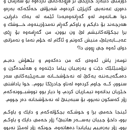
دوژمنى دڵبه‌رد جارێكى تر فڕۆكه‌كانى نارده‌وه‌ بۆ سه‌رمان و
ده‌ورى عه‌نه‌بى گازپژێن كرده‌وه‌، شه‌پۆلى خه‌ڵكه‌كه‌ به‌ره‌و
دوا هــاته‌وه‌، له‌و گه‌ڕانه‌وه‌یه‌دا ئێمه‌ له‌ یه‌ك دابڕاین،
هه‌رچه‌ند بۆ دایكم و باوكم گه‌ڕام نه‌مدۆزینه‌وه‌، خـــوشك و
برا بچكۆله‌كانیشم لێ ون بوون، من گه‌ڕامه‌وه‌ بۆ ڕێى
عه‌بـــابه‌یلێ، منیش كه‌وتم و ئاگام له‌ خۆم نه‌ما و نه‌مزانى
دواى ئه‌وه‌ چى ڕووى دا؟
تومه‌ز پاش ئه‌وه‌ى كه‌ من ده‌كه‌وم و بێهۆش ده‌بـم
ترۆمبێلێك دێت و به‌زه‌ییان پیاما دێته‌وه‌ و هه‌ڵمده‌گرن و
ده‌مـگه‌یـه‌ننه‌ یه‌كێ له‌ نه‌خۆشخــانه‌ ســه‌رپێیه‌كانى سه‌ر
سنوور، كــه‌ چاوم كرده‌وه‌ له‌ناو چادرێكا بووم.. خوا پاداشتی
خێریان بداته‌وه‌ تیمـاریان كردم، وا دیار بوو تووشبــوونه‌كه‌م
زۆر كه‌سكون نه‌بوو، بۆ سبه‌ینێ له‌ نه‌خۆشخانه‌ ده‌ر چووم.
ئینجا خه‌مى برا و خوشـكه‌ بچكۆله‌كه‌م و دایك و باوكـم
بوو، داخۆ چییان به‌ســـه‌ر هاتبێ؟ زۆر خه‌مى دایك و باوكـم
بوو، زۆر به‌زه‌ییم پیایاندا ده‌هاته‌وه‌، چونكه‌ زۆر له‌مێژ نه‌بوو