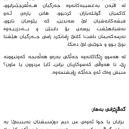
له‌ لایه‌ن به‌عسییه‌كانه‌وه‌ جه‌رگیان هــه‌ڵقرچێنرابوو،
كاكمیان گولـله‌باران كردبوو، هاتن پاره‌ى ئـه‌و
فیشه‌كانه‌شیان لێ سه‌ندین، كه ‌پێوه‌یان نابوو،
نه‌شیانهێشت پرسه‌ى بۆ دابنێن و بـــه‌دزییـه‌وه‌
ته‌رمه‌كه‌یمان ناشت! كاتێ ڕامانكرد زامى جــه‌رگیان هێشتا
نوێ بـوو و خوێنى لێ ده‌تكا.
له‌ هه‌موو ڕێگاكانه‌وه‌ خه‌ڵكى به‌ره‌و هه‌ڵه‌بجه‌ كه‌وتبوونه‌
ڕێ، تا هه‌واڵى كه‌سوكاریان بزانن، ئایا مردوون یا ماون؟
منیش وه‌ك ئه‌و خه‌ڵكه‌ ڕۆیشتمه‌وه‌.
گه‌ڵاڕێزانى به‌هار
:
برایان یا خوا ئه‌وه‌ى من دیم دوژمنیشتان نه‌یبینێ! به‌