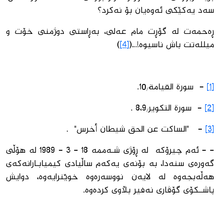
سه‌د یه‌كێكى ئه‌وه‌یان بۆ نه‌كرد؟
ڕه‌حمه‌ت له‌ گۆڕت مام عه‌لى، به‌ڕاستى دوژمنى خۆت و
میلله‌تت باش ناسیوه!‌...(
[4]
)
[1]
- سورة القيامة/10.
[2]
- سورة التكوير/8،9 .
[3]
- "الساكت عن الحق شيطان أخرس" .
- - ئه‌م چیرۆكه‌ ‌ له‌ ڕۆژى شـه‌ممه‌ 18 - 3 - 1989 له‌ هۆڵى
گه‌وره‌ى سنه‌دا، به‌ بۆنه‌ى یه‌كه‌م ساڵیادى كیمیابـارانه‌كه‌ى
هه‌ڵه‌بجه‌وه‌ له ‌لایه‌ن نووسه‌ره‌وه‌ خوێنرایه‌وه‌، دوایش
پاشــكۆى گۆڤارى نه‌فیر بڵاوى كرده‌وە.