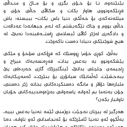
بێنێته‌وه‌، تـا بۆ خـۆى بگرى و بۆ مــاڵ و منـداڵى
قڕتێكه‌وتووى هاوار بكات و سكاڵاى حاڵى خۆى و
میلله‌ته‌كه‌ى بۆ خه‌ڵكى دنیا باس بكات- ببیسته‌: باش
حاڵى بووم و چاك تێگه‌یشتم كه‌ لـه‌م جیهانه‌دا عه‌داله‌ت
و دادگه‌رى له‌ژێر ئاڵاى ئیسلامى ڕاستــه‌قینه‌دا نه‌بێ، له‌
هیچ شوێنێكى دنیادا ده‌ست ناكه‌وێت.
به‌ڵێ، كوڕى خۆم! ڕووسێك كه ‌فڕۆكه‌ى سۆخۆ و مێكى
پێشكه‌وتوو به‌ به‌عس بدات، فه‌ڕه‌نسه‌یه‌ك میراج و
ڕاجیمه‌ى چلچلى بداتێ، ئینگلیزێک گازى خه‌رده‌لى پێ
ببه‌خشێت، ئه‌ڵمانێك سیانۆرى بۆ بنێرێت، ئه‌مه‌ریكایه‌ك
ملیاره‌ها دۆلار و مانگه‌ ده‌ستكرده‌كانى بخاته‌ ژێر ده‌ستى،
چۆن به‌ته‌ما بم ئه‌وانه‌ پاسه‌وانى به‌رژه‌وه‌ندییه‌كانى خۆیان
تاوانبار بكه‌ن؟
هه‌رگیز له ‌بیرتان نه‌چێت دوژمنى ئێمه‌ ته‌نیا به‌عس نییه‌،
به‌ڵكوو ئه‌و ته‌نیا ئامێرێكه‌ بۆ ئه‌نجامدانى ئه‌و تاوانه‌، ده‌نا