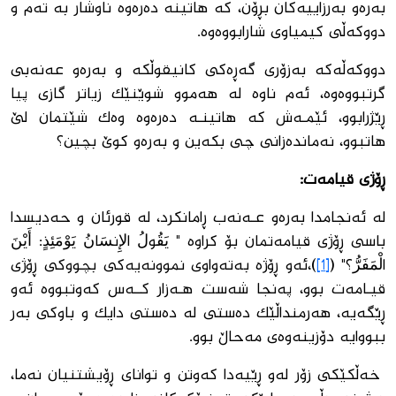
به‌ره‌و به‌رزاییه‌كان بڕۆن، كه‌ هاتینه‌ ده‌ره‌وه‌ ناوشار به ‌ته‌م و
دووكه‌ڵى كیمیاوى شارابووه‌وه‌.
دووكه‌ڵه‌كه‌ به‌زۆرى گەڕه‌كى كانیقوڵكه‌ و به‌ره‌و عه‌نه‌بى
گرتبووه‌وه‌، ئه‌م ناوه‌ له‌ هه‌موو شوێنێك زیاتر گازى پیا
ڕێژرابوو، ئێمـه‌ش كه‌ هاتینـه‌ ده‌ره‌وه‌ وه‌ك شێتمان لێ
هاتبوو، نه‌مانده‌زانى چى بكه‌ین و به‌ره‌و كوێ بچین؟
ڕۆژى قیامه‌ت
:
له ئه‌نجامدا به‌ره‌و عـه‌نه‌ب ڕامانكرد، له ‌قورئان و حه‌دیسدا
باسى ڕۆژى قیامه‌تمان بۆ كراوه‌ " يَقُولُ الإِنسَانُ يَوْمَئِذٍ: أَيْنَ
الْمَفَرُّ؟" (
[1]
)،ئه‌و ڕۆژه‌ به‌ته‌واوى نموونه‌یه‌كى بچووكى ڕۆژى
قیـامه‌ت بوو، په‌نجا شه‌ست هـه‌زار كــه‌س كه‌وتبووه‌ ئه‌و
ڕێگه‌یه‌، هه‌رمنداڵێك ده‌ستى له‌ ده‌ستى دایك و باوكى به‌ر
ببووایه‌ دۆزینه‌وه‌ى مه‌حاڵ بوو.
خه‌ڵكێكى زۆر له‌و ڕێیه‌دا كه‌وتن و تواناى ڕۆیشتنیان نه‌ما،