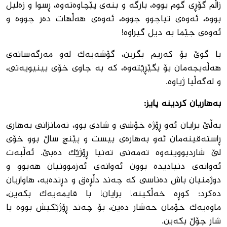
زاڵم گۆڕی گوم بووه‌، بارگه و بنه‌ى پێچاوه‌ته‌وه‌، ڕسوا و زه‌لیل
بووه‌، ئه‌وه‌ى تیاچوو چووه‌، ئه‌وه‌ى هه‌ڵهات ده‌ر چووه‌ و
ئه‌وه‌ى جێما به‌ دیل گیراوه‌!
با گوێ بۆ كه‌ریم بگرین، گۆشه‌یه‌ك له‌و مه‌رگه‌ساته‌ى
هه‌ڵه‌بجه‌مان بۆ بگێڕێته‌وه‌، كه‌ به‌ چاوى خۆى بینیویه‌تى،
و له‌گه‌ڵیا ژیاوه‌.
به‌هاریان كردینه‌ پایز
:
به‌ڵێ برایان ئه‌و ڕۆژه‌ خۆشى و شادى بوو، نه‌مانزانى به‌هارى
ڕاسته‌قینه‌مان ئه‌و به‌هاره‌ى بیست و پێنچ ساڵ بوو خۆى
لێ شاردبووینه‌وه‌ ته‌مه‌نى ته‌نیا ڕۆژێك ده‌بێ. ئه‌ڵبه‌ت
ئه‌وانه‌ى دنیادیده‌ بوون ئه‌وانەى ئه‌زموونیان هه‌بوو و
دوژمنیان باش ده‌ناسى كه‌ چه‌ند دڵڕه‌ق و دڕنده‌یه‌، هاواریان
ده‌كرد: كوڕه‌ خه‌ڵكینه‌! برایان! با قایمه‌یه‌ك بكه‌ین،
ماوه‌یه‌ك خۆمان حه‌شار ده‌ین، بۆ چه‌ند ڕۆژێكیش بووه‌ با
شار چۆڵ بكه‌ین.