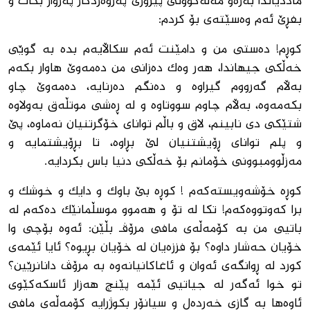
ماددیاتدا به‌ره‌و مه‌له‌كووتى پیرۆزى په‌روه‌ردگار په‌رواز بكات و
بفڕێ ئه‌م وه‌سێته‌ى بۆ كردم:
كوڕم! ده‌ستى من و دامێنت ئه‌م سكاڵایه‌م بده‌ به‌ گوێى
خه‌ڵكى جیهاندا، هه‌ر وه‌ك ده‌زانى من ده‌مه‌وێ هاوار بكه‌م
به‌ڵام گه‌رووم گیراوه‌ و ده‌نگم ده‌رنایه‌، ده‌مه‌وێ چاو
بكه‌مه‌وه‌، به‌ڵام چاوم سووتاوه‌ و له‌ ڕه‌شى موتڵه‌ق به‌ولاوه‌
شتێكى دى نابینم، لاق و باڵم تواناى خۆگرتنیان نه‌ماوه‌، پێ
و پلم تواناى ڕۆیشتنیان لێ بڕاوه‌، تا بڕۆیشتمایه‌ و
مه‌زڵوومبوونى خۆمانم بۆ خه‌ڵكى دنیا باس بكردایه.
كوڕه‌ خۆشه‌ویسته‌كه‌م ! كوڕه‌ بێ باوك و دایك و خوشك و
برا كه‌وتووه‌كه‌م! تكا له‌ تۆ و هه‌موو موسڵمانێك ده‌كه‌م له‌
باتیى من به ‌كۆمه‌ڵه‌ى مافى مرۆڤـ بڵێن: ئه‌وه‌ بۆچی وا
خۆیان حه‌شار داوه‌؟ بۆ فززه‌یان له‌ خۆیان بڕیوه‌؟ ئایا ئێمه‌ى
كورد له‌ ڕوانگه‌ى ئه‌وان و ئاغاكانیانه‌وه‌ به‌ مرۆڤ دانانرێین؟
تو خوا ئه‌گه‌ر له‌ جیاتیى ئێمه‌ پێنچ هه‌زار ئاسكه‌كێوى
ئاوه‌ها به‌ گازى خه‌رده‌ل و سیانۆر بكوژرایه‌ كۆمه‌ڵه‌ى مافى