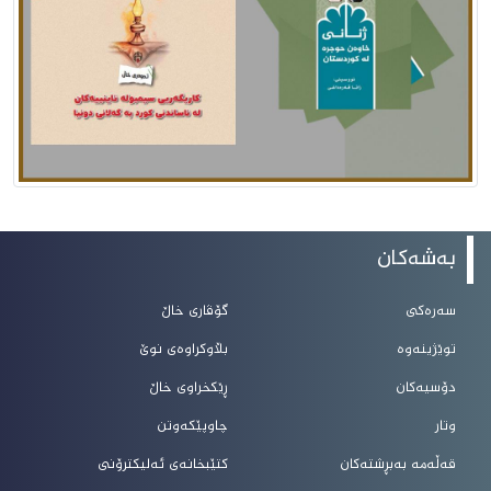
بەشەکان
سەرەکی
گۆڤاری خاڵ
توێژینەوە
بڵاوکراوەی نوێ
دۆسیەکان
ڕێکخراوی خاڵ
وتار
چاوپێکەوتن
قەڵەمە بەبڕشتەکان
کتێبخانەی ئەلیکترۆنی