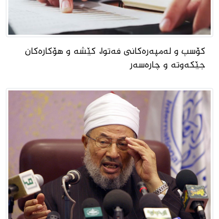
کۆسپ و لەمپەرەکانی فەتوا، کێشە و هۆکارەکان
جێکەوتە و چارەسەر