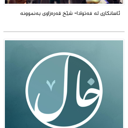
ئاسانكاری لە فەتوادا- شێخ قەرەزاوی بەنموونە