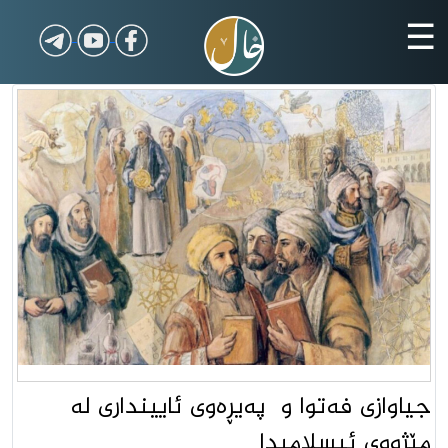
☰
جیاوازی فەتوا و پەیڕەوی ئایینداری لە
مێژووی ئیسلامیدا