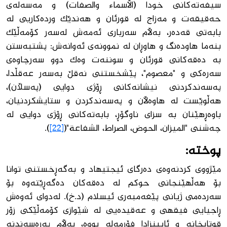
سیفەتەكانی خودا (الأسماء والصفات) و مەسەلەی
حەقیقەت و مەزاج لە قورئان و هەندێك وردەكاریی لە
بابەتی قەدەر، بەڵام سەرباری ئەمەش لەسەر كۆمەڵێك
بنەما هاودەنگ و هاوڕان لە نموونەی ئەوانەش: پشتبەستن
بە دەقەكانی قورئان و سوننەت وەك دوو سەرچاوەی
سەرەكی و "معصوم"، پێشخستنی نەقڵ بەسەر عەقڵدا،
پەسەندكردنی نیشانەكانی ڕۆژی دوایی (پەسڵان)،
هەڵوێست لە هاوەڵان و پەسەندكردن و ستایشكردنیان،
باوەڕهێنان بە سزای ناوگۆڕ، بابەتەكانی ڕۆژی دوایی لە
چەشنی "الميزان، الحوض، الصراط، الشفاعة"(
[22]
).
پوختە:
مێژووی كردنەوەی دەرگای ئیجتیهاد و بەگەڕخستنی توانا
بۆ هەڵهێنجانی حوكم لە دەقەكان دەگەڕێتەوە بۆ
سەردەمی ژیانی پێغەمبەری ئیسلام (د.خ). لەدوای ئەوەش
ڕاجیایی فیقهی و عەقیدەیی لە شێوازی كۆمەڵێكی زۆر
قوتابخانە و ئایینزادا فۆرمەلە بووە، بەڵام پەرەسەندنە