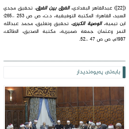
([22]) عبدالقاهر البغدادي،
الفرق بين الفرق
، تحقيق مجدي
السيد، القاهرة: المكتبة التوفيقية، د.ت، ص ص 253 _265؛
ابن تيمية،
الوصية الكبرى
، تحقيق وتعليق، محمد عبدالله
النمر وعثمان جمعة ضميرية، مكتبة الصديق، الطائف،
1987م، ص ص 47 _52.
بابەتی پەیوەندیدار