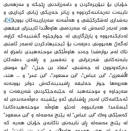
خۆیان بۆ تیۆریزەكردن و دامەزراندنی ڕێچكە و مەزهەبی
تایبەت تەرخاننەكردووە و زیاتر خەریكی ژیانی كرداریی و
بەشداری لەشكركێشی و هەڵمەتە سەربازییەكان بوون(
[4]
)،
هەر لەبەر ئەمەش لە سەردەمی هاوەڵاندا ئایینزای فیقهی
لەدایكنەبووە و پارێزگاریی لە چوارچێوە گشتییەكە كراوە،
لەگەڵ هەبوونی دەرفەت بۆ ئیجتیهادكردن لەسەر ئاستی
تاك لەم بوارەشدا چەند هاوەڵێكی موجتەهیدی ناسراو لە
بابەتەكانی شەرعزانی و تەفسیر و ڕاڤەی دەقەكان
دەركەوتوون لە چەشنی، "معاذ بن جبل"، "أبو موسی
الأشعري"، "ابن عباس"، "ابن مسعود"، "ابن عمر" و ... هتد،
هەروەها چوار خەلیفە ڕاشیدینەكەش دواتر بوونەتە
سەرچاوە و موجتەهید لە جێبەجێكردنی شەریعەت و
ئەحكامەكان لەبەر ڕۆشنایی ئەو پێشینە دەوڵەمەندەی لە
ئیسلامدا هەیانبووە. لەنێو هاوەڵە موجتەهیدەكاندا
كەسێكی وەك "ابن عباس" لە پێنج مەسەلە و "ابن مسعود"
لە پێنج مەسەلە ڕای تایبەتی تاكانەی خۆیان هەیە كە
جیایە لە هی هەموو هاوەڵان و "زید بن ثابت" لە