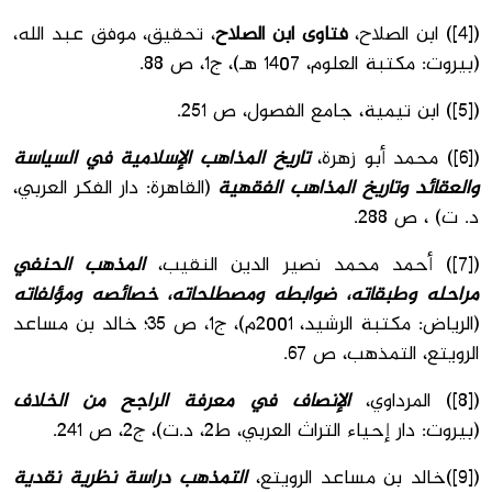
([4]) ابن الصلاح،
فتاوى ابن الصلاح
، تحقيق، موفق عبد الله،
(بيروت: مكتبة العلوم، 1407 هـ)، ج1، ص 88.
([5]) ابن تيمية، جامع الفصول، ص 251.
([6]) محمد أبو زهرة،
تاريخ المذاهب الإسلامية
في السياسة
والعقائد وتاريخ المذاهب الفقهية
(القاهرة: دار الفكر العربي،
د. ت) ، ص 288.
([7]) أحمد محمد نصير الدين النقيب،
المذهب الحنفي
مراحله وطبقاته، ضوابطه ومصطلحاته، خصائصه ومؤلفاته
(الرياض: مكتبة الرشيد، 2001م)، ج1، ص 35؛ خالد بن مساعد
الرويتع، التمذهب، ص 67.
([8]) المرداوي،
الإنصاف في معرفة الراجح من الخلاف
(بيروت: دار إحیاء التراث العربي، ط2، د.ت)، ج2، ص 241.
([9])خالد بن مساعد الرويتع،
التمذهب دراسة نظرية نقدية