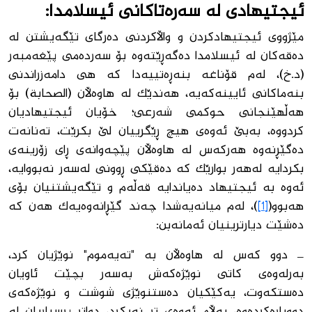
ئیجتیهادی لە سەرەتاكانی ئیسلامدا:
مێژووی ئیجتیهادكردن و واڵاكردنی دەرگای تێگەیشتن لە
دەقەكان لە ئیسلامدا دەگەڕێتەوە بۆ سەردەمی پێغەمبەر
(د.خ)، لەم قۆناغە بنەڕەتییەدا كە هی دامەزراندنی
بنەماكانی ئایینەكەیە، هەندێك لە هاوەڵان (الصحابة) بۆ
هەڵهێنجانی حوكمی شەرعی؛ خۆیان ئیجتیهادیان
كردووە، بەبێ ئەوەی هیچ ڕێگرییان لێ بكرێت، تەنانەت
دەگێڕنەوە هەركەس لە هاوەڵان پێچەوانەی ڕای زۆرینەی
بكردایە لەهەر بوارێك كە دەقێكی ڕوونی لەسەر نەبووایە،
ئەوە بە ئیجتیهاد دەیاندایە قەڵەم و تێگەیشتنیان بۆی
هەبوو(
[1]
)، لەم میانەیەشدا چەند گێڕانەوەیەك هەن كە
دەشێت دیارترینیان ئەمانەبن:
_ دوو كەس لە هاوەڵان بە "تەیەموم" نوێژیان كرد،
بەرلەوەی كاتی نوێژەكەش بەسەر بچێت ئاویان
دەستكەوت، یەكێكیان دەستنوێژی شوشت و نوێژەكەی
دووبارەكردەوە، بەڵام ئەوەی تر نەیكرد، دواتر پرسیاریان لە