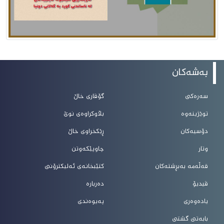
بەشەکان
سەرەکی
گۆڤاری خاڵ
توێژینەوە
بڵاوکراوەی نوێ
دۆسیەکان
ڕێکخراوی خاڵ
وتار
چاوپێکەوتن
قەڵەمە بەبڕشتەکان
کتێبخانەی ئەلیکترۆنی
ڤیدیۆ
دەربارە
یادەوەری
پەیوەندی
بابەتی گشتی