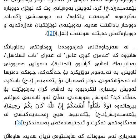
پێغەمبەر(د.خ) كرد، ئەویش بەوەیانی وت كە نوێژی دووبارە
نەكردەوە: "سونەتت پێكاوە"، بە دووەمیشی ڕاگەیاند
دووجار پاداشتت هەیە، بەوپێیەی نوێژێكیان فەزرەكەیە و
دووبارەكەش دەبێتە سوننەت (نفل)(
[2]
).
_ لە سەرچاوەكانی فەرموودەدا ڕووداوێكی بەناوبانگ
هاتووە كە "عەمری كوڕی عاس" لە غەزای "ذات السلاسل"،
بەیانییەك لەشی گرانبوو (الجنابة)، سەرباری هەبوونی
ئاویش، بە تەیەموم نوێژیكرد بۆ خەڵكەكە، چونكە دەترسا
لە نەخۆشكەوتن، دواتر ئەمەیان بۆ پێغەمبەر (د.خ) باسكرد،
ئەویش پرسیاری لێكردبوو: بە لەشی گران بەرنویژێت بۆ
خەڵك كرد؟ ئەویش وتوویەتی: بەڵێ ئەو ئایەتەی قورئانم
بیرهاتەوە (وَلاَ تَقْتُلُواْ أَنفُسَكُمْ إِنَّ اللَّهَ كَانَ بِكُمْ رَحِيمًا)،
پێغەمبەریش(د.خ) پێكەنیوە، هیچ ڕەخنەیەكیشی لە
هەنگاوەكەی نەگرت و ئیجتیهادەكەی پەسەندكرد(
[3]
).
سەرباری ئەم نموونانە كە هاوشێوەی تریان هەیە، هاوەڵان