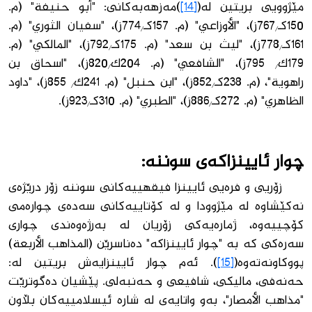
مێژوویی بریتین لە(
[14]
)مەزهەبەكانی: "أبو حنیفة" (م.
150كـ/767ز)، "الأوزاعي" (م. 157كـ/774ز)، "سفيان الثوري"
(م.
161كـ/778ز)، "ليث بن سعد" (م. 175كـ/792ز)، "المالكي" (م.
179ك/ 795ز)، "الشافعي" (م. 204ك/820ز)، "اسحاق بن
راهوية"، (م. 238كـ/852ز)، "ابن حنبل" (م. 241ك/ 855ز)، "داود
الظاهري" (م. 272كـ/886ز)، "الطبري" (م. 310كـ/923ز).
چوار ئایینزاكەی سوننە:
زۆریی و فرەیی ئایینزا فیقهییەكانی سوننە زۆر درێژەی
نەكێشاوە لە مێژوودا و لە كۆتاییەكانی سەدەی چوارەمی
كۆچییەوە، ژمارەیەكی زۆریان لە بەرژەوەندی چواری
سەرەكی كە بە "چوار ئایینزاكە" دەناسرێن (المذاهب الأربعة)
پووكاونەتەوە(
[15]
). ئەم چوار ئایینزایەش بریتین لە:
حەنەفی، مالیكی، شافیعی و حەنبەلی. پێشیان دەگوترێت
"مذاهب الأمصار"، بەو واتایەی لە شارە ئیسلامییەكان بڵاون