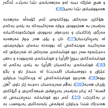
و هیچ شارێك نییە لەو مەزهەبانەی تێدا نەبێت، ئەگەر
هەمووشیانی تێدا نەبن(
[16]
).
هۆكاری سەرەكی پووكانەوەی ئەم كۆمەڵە مەزهەبە
بەرامبەر بە هەژموونی چوارە سەرەكییەكە بە پلەی یەكەم
مەرگی زاناكانیان و بەردەوام نەبوونی شوێنكەوتەكانیانە
لە پەیڕەكردنیان(
[17]
). تان و پۆی هەر چوار مەزهەبە
سەرەكییە سوننەكەش كە بوونەتە بنەمای خواپەرستی،
دەچێتەوە سەر دوو قوتابخانەی سەرەكی لە شەرعزانی كە
قوتابخانەكانی بیروڕا (الرأي) و قوتابخانەی فەرموودە و دەقن
(
[18]
)، قوتابخانەی یەكەمیان (الرأي) بە پلەی یەكەم لە
عێراق و دووەمیشیان (الحدیث) لە حیجاز باو و بڵاو
بووە(
[19]
)، هەردوو قوتابخانەكەش لە وردەكاریدا جیاوازی
زۆریان هەیە(
[20]
)، بەڵام سەرجەمیان دەچنە ژێر ناوی "أهل
السنة" كە زیاتر بەرامبەر پەیڕەوانی شیعەگەریی و گرۆكانی
تر بەكاردێت (
[21]
). ئەم دوو قوتابخانە بنەڕەتییەش لە
هەندێك شتدا جیاوازن لەوانەش بابەتەكانی پەیوەست بە