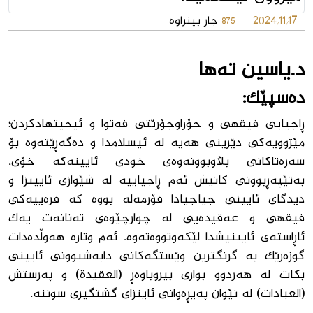
2024/11/17
جار بینراوە
875
د.یاسین تەها
دەسپێك:
ڕاجیایی فیقهی و جۆراوجۆرێتی فەتوا و ئیجیتهادكردن؛
مێژوویەكی دێرینی هەیە لە ئیسلامدا و دەگەڕێتەوە بۆ
سەرەتاكانی بڵاوبوونەوەی خودی ئایینەكە خۆی.
بەتێپەڕبوونی كاتیش ئەم ڕاجیاییە لە شێوازی ئایینزا و
دیدگای ئایینی جیاجیادا فۆرمەلە بووە كە فرەییەكی
فیقهی و عەقیدەیی لە چوارچێوەی تەنانەت یەك
ئاڕاستەی ئایینیشدا لێكەوتووەتەوە. ئەم وتارە هەوڵدەدات
گوزەرێك بە گرنگترین وێستگەكانی دابەشبوونی ئایینی
بكات لە هەردوو بواری بیروباوەڕ (العقیدة) و پەرستش
(العبادات) لە نێوان پەیڕەوانی ئاینزای گشتگیری سوننە.