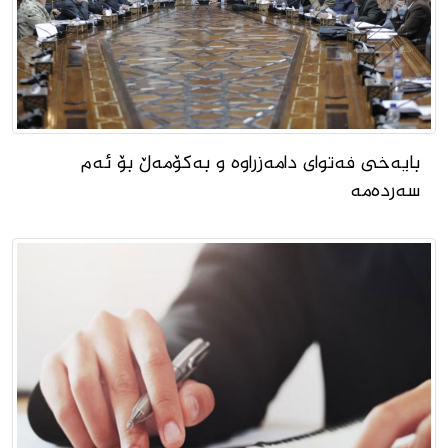
بایەخی فەتوای دامەزراوە و بەکۆمەڵ بۆ ئەم
سەردەمە