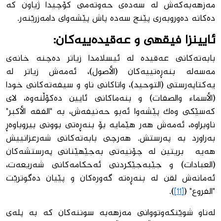
مەزهەبەكەش لە سەدەی حەوتەمی كۆچیدا ژیاون كە
دەكاتە دەوروبەری پێنج سەدە پاش پێشەوای دامەزرێنەر.
ئایینزا فیقهی و عەقیدەییەكان:
بابەتەكانی عەقیدە لە ئیسلامدا زیاتر دەچنە خانەی
مەسەلە بنەڕەتییەكان (الأصول)، ئەمەش زیاتر لە
یەكتاپەرستی (التوحید)، واتاكانی ناو و سیفەتەكانی خودا
(الأسماء والصفات) و بنەماكانی ئایین دەكۆڵنەوە، لای
كەسێكی وەك پێشەوا ئەبو حەنیفەش، بە "الفقه الأكبر"
ناوبراوە، ئەمەش هەر هێمایە بۆ بنەڕەتی بوونی بیروباوەڕ
بەراورد بە پەرستش. هەرچی بابەتەكانی شەرعزانییش
هەیە بریتین لە چۆنیەتی بەجێهێنانی پەرستشەكان
(العبادات) و جێبەجێكردنی ئەحكامەكانی شەریعەت،
ئەمانەش لقن لە بنەڕەتە گەورەكان و پێیان دەگوترێت
"الفروع" (
[11]
).
لەناو شوێنكەوتووانی مەزهەبە سوننەكان كە بە پلەی