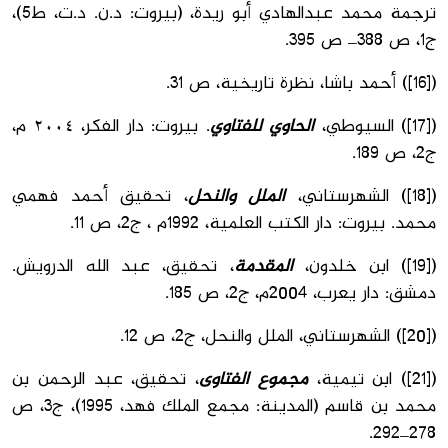
ترجمة محمد عبدالهادي أبو ريدة، (بيروت: د.ن. د.ت، ط5)،
ج1، ص 388_ ص 395.
([16]) أحمد باشا، نظرة تاريخية، ص 31.
([17]) السیوطي،
الحاوي للفتاوي
. بیروت: دار الفكر، ٢٠٠٤ م،
ج2، ص 189.
([18]) الشهرستاني،
الملل والنحل
، تحقيق أحمد فهمي
محمد. بيروت: دار الكتب العلمية، 1992م ، ج2، ص 11.
([19]) ابن خلدون،
المقدمة
، تحقيق، عبد الله الدرويش.
دمشق: دار يعرب، 2004م، ج2، ص 185.
([20]) الشهرستاني، الملل والنحل، ج2، ص 12.
([21]) ابن تيمية،
مجموع الفتاوى
، تحقيق، عبد الرحمن بن
محمد بن قاسم (المدينة: مجمع الملك فهد، 1995)، ج3، ص
278_292.