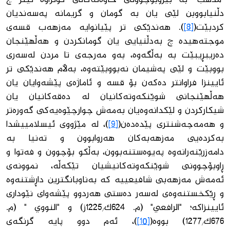
دڵنیابووبن لێی یان بە گومان و گریمانە پەسەندیان
كردبێت(
[8]
). هەندێكی تر پێیانوایە مەزهەب قسەی
موجتەهیدە چ بەدڵنیایی یان گومانكردن و هەڵهێنجان
دەریبڕیبێت بە بەڵگەوە، بەو مەرجەی تا مردن لەسەری
بووبێت و لێی پەشیمان نەبووبێتەوە، بەڵام هەندێكی تر
ئایینزا فراوانتر دەكەن بۆ قسە و ئاماژەی پێشەوایان یان
هەڵهێنجانی شوێنكەوتەكانیان لە دەقەكانیان یان
شیكاركردن و لێكدانەوەیان بەمەش چوارچێوەیەكی گەورەتر
و هەمەچەشنتری پێدەدەن(
[9]
)، لە مێژووی ئیسلامییشدا
بەكردەیی مەزهەبەكان هەروابوون و تەنیا بە
دامەزرێنەرانەوە پەیوەستنەبوون، بەڵكو بۆچوون و فەتوا و
ڕاوبۆچوونی شوێنكەوتەكانیشیان تێكەڵە، نموونەی
ئەمەش مەزهەبی شافیعییە كە بەناوبانگترین داڕشتنەوە
و ڕێكخستنەوەی لەسەر دەستی هەردوو پێشەوای نێوداری
ئایینزاكە؛ "الرافعي" (م. 624ك/1225ز) و "النووي " (م.
676ك/1277) بووە(
[10]
)، ئەم دوو پایە گرنگەی