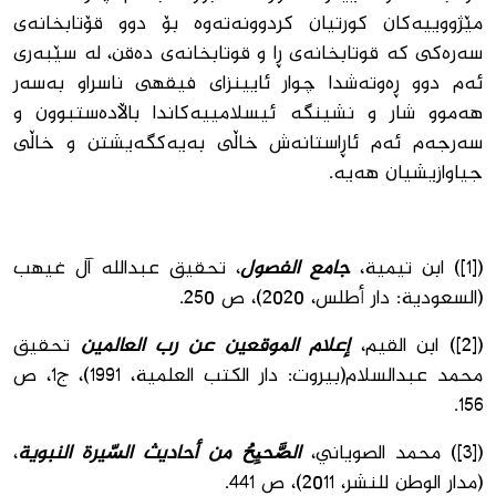
مێژووییەكان كورتیان كردوونەتەوە بۆ دوو قۆتابخانەی
سەرەكی كە قوتابخانەی ڕا و قوتابخانەی دەقن، لە سێبەری
ئەم دوو ڕەوتەشدا چوار ئایینزای فیقهی ناسراو بەسەر
هەموو شار و نشینگە ئیسلامییەكاندا باڵادەستبوون و
سەرجەم ئەم ئاڕاستانەش خاڵی بەیەكگەیشتن و خاڵی
جیاوازیشیان هەیە.
([1]) ابن تيمية،
جامع الفصول
، تحقيق عبدالله آل غيهب
(السعودية: دار أطلس، 2020)، ص 250.
([2]) ابن القيم،
إعلام الموقعين عن رب العالمين
تحقيق
محمد عبدالسلام(بيروت: دار الكتب العلمية، 1991)، ج1، ص
156.
([3]) محمد الصوياني،
الصَّحيِحُ من أحاديث السّيرة النبوية
،
(مدار الوطن للنشر، 2011)، ص 441.