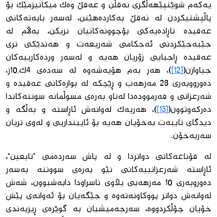
یەكەم شوێنپێهەڵگری نەقڵن و عەقڵ وەك میكانیزمێك بۆ
پاڵپشتیكردن لە نەقڵ بەكاردەهێنن، لەسەر بابەتەكانی
عەقیدە تاڕادەیەكی بۆچوونەكانیان نزیكن، بەڵام لە
جێبەجێكردنی ئەحكامی شەریعەت و هەندێكی تری
عەقیدە ڕاجیایی زۆریان هەیە و لەسەر وردەكارییەكان
جیاوازن(
[12]
)، هەر بەم هۆیەشەوە لە سەدەی 4ك/10ز،
دەورووبەری 28 مەزهەب و ڕێچكە لە بوارەكانی عەقیدە و
شەرعزانی و فەرموودەدا لەناو بەرەی مسوڵمانە سوننەكاندا
دەركەوتوون(
[13]
)، هەریەك لەوانەش ئاڕاستە و بەڵگە و
دیدگای تایبەت بەخۆیان هەیە بۆ ئایینداریی و لەوی تریان
سەربەخۆن.
لە قۆناغەكانی دواتردا و لە پاش سەردەمی "تابعین"،
ئاڕاستە شەرعزانییەكانی نێو بەرەی سووننە بەسەر
دەوروبەری 10 مەزهەبی بڵاوی ناسراودا دابەشبوون، شەش
لەوانەش دواتر پووكاونەتەوە و جێگەیان بۆ ئەوانەی پێش
خۆیان چۆڵكردووە، سەرجەمیشیان بە گوێرەی ڕیزبەندی