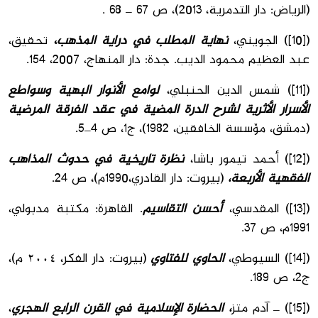
(الرياض: دار التدمرية، 2013)، ص 67 _ 68 .
([10]) الجويني،
نهاية المطلب في دراية المذهب
،
تحقيق،
عبد العظيم محمود الديب. جدة: دار المنهاج، 2007، 154.
([11]) شمس الدین الحنبلي،
لوامع الأنوار البهية وسواطع
الأسرار الأثرية لشرح الدرة المضية في عقد الفرقة المرضية
(دمشق، مۆسسة الخافقین، 1982)، ج1، ص 4_5.
([12]) أحمد تيمور باشا،
نظرة تاريخية في حدوث المذاهب
الفقهية الأربعة،
(بيروت: دار القادري،1990م)، ص 24.
([13]) المقدسي،
أحسن التقاسيم
. القاهرة: مكتبة مدبولي،
1991م، ص 37.
([14]) السیوطي،
الحاوي للفتاوي
(بیروت: دار الفكر، ٢٠٠٤ م)،
ج2، ص 189.
([15]) _ آدم متز
، الحضارة الإسلامية في القرن الرابع الهجري
،