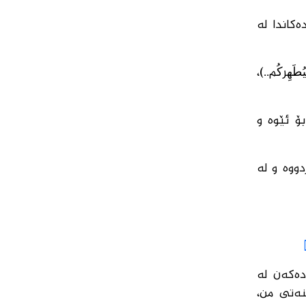
كاندا لە
هِركُم..)،
 بۆ ئێوە و
دووە و لە
دەكەن لە
نەتی من،