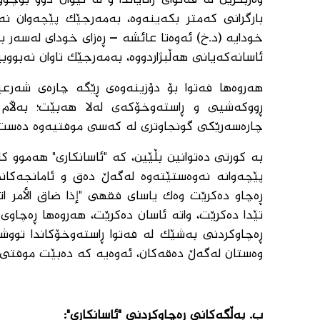
وەربگرین لە فەتوای زانایاندا و لە نێوان دوو بۆچ
بارگرانی كەمتر بكەینەوە، بەمەرجێك پێچەوان ن
خودایە (د.خ) ئەوەتا عائشە – ڕەزای خودای لەسەر ب
ئاسانەكەیانی هەڵبژاردووە، بەمەرجێك تاوان نەبووبێ
هەروەها فەتوا بۆ دۆزینەوەی ڕێگە چارەی شەرع
ڕووكەشیی و ڕاستەوخۆكەی لەلا هەبێت؛ بەڵام
چارەسەرێكی گونجاوتری لە كەسی موفتیەوە دەست ب
بە كورتی دەتوانین بڵێین، كە "ئاسانكاری" هەموو 
پێچەوانە نەوەستێتەوە لەگەڵ دەق و ئامانجەك
ڕەچاو دەكرێت وەك یاسای فقهی "إذا ضاق الأمر ا
تێدا دەكرێت، واتە ئاسان دەكرێت، هەروەها ڕەچاوی
ڕەچاوكردنی بەشێك لە فەتوا ڕاستەوخۆكاندا تو
وەستان لەگەڵ دەقەكان، ئەوەیە كە دەبێت موفتی ئا
ب. بەڵگەكانی ڕەچاوكردنی "ئاسانكاری":