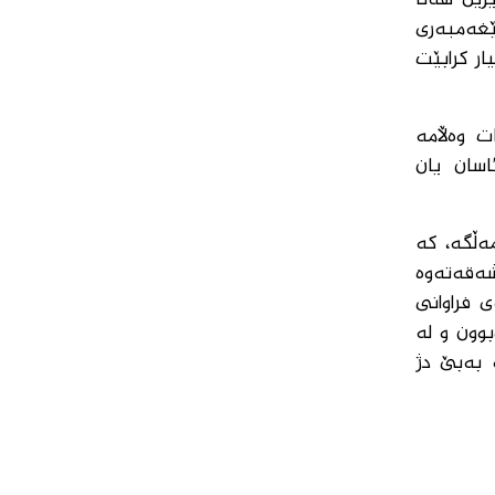
ێرین هەتا
ێغەمبەری
ار كرابێت
ت وەڵامە
سان یان
مەڵگە، كە
ەقەتەوە
 فراوانی
وون و لە
 بەبێ دژ