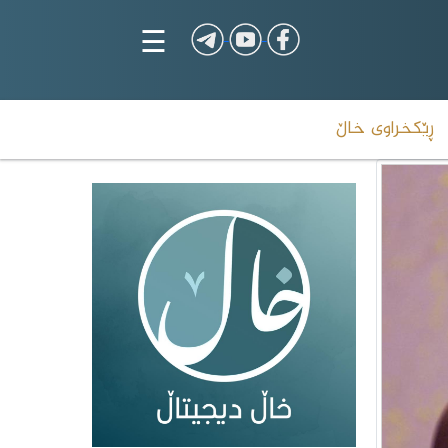
☰
ڕێکخراوی خاڵ