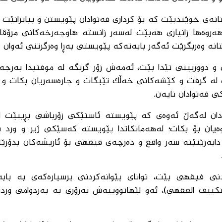
انەی خوێندبێت كە بۆ كرداری فەتوادان پێویستن و بیانزانێت 
. هەروەها زانیاری هەبێت لەسەر زانستە هاوچەرخەكانی مرۆڤا
نە وەربگرێت ئەگەر بابەتەكە پێویستی بەڕا وەرگرتنی ئەوان ك
ی و دووربینی تێدا بێت، ئەمەش زۆر گرنگە لە موفتیدا بەرج
ێت لە گرفت و كێشەكانی خەڵك تێبگات و چارەسەریان بكات و 
ی فەتوادان نایەن.
دان لەگەڵ ئەوەی كە پێویستە ئاستێكی زۆرباشی بڕیبێت ل
ەیان بۆ بكات؛ لەهەمانكاتدا پێویستە كەسێكی ژیر و ورد 
بەزێنێتە سەر واقع و دەرچەی فیقهی بۆ ئاریشەكان بدۆزێت
نی فیقهی بێت، توانای پێوانەكردنی پرسیارەكەی بە باب
ییف الفقهي)، ئەو لێهاتووییەش بەزۆری بە بەردوامی وردب