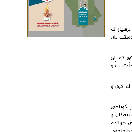
رسیار لە
ەبێت یان
ی كە ڕای
ەڵوێست و
لە كۆن و
ر گوناهی
ییەكان و
نی حوكمە
الەتەوە.