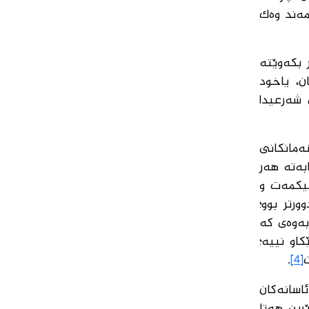
مەند وەك
 بكەوێتە
ن، یاخود
 شەرعیدا
ەمانكانی
بەتە هەر
حیكمەت و
رتر بوو؛
بەوەی كە
او نییە؛
.
[4]
اسانەكان