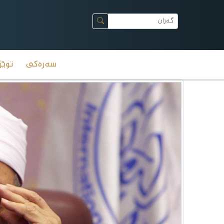
سەرەکی
توێژ