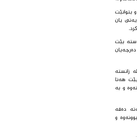
و بتوانێت
یەتی یان
رد.
ەستە بێت
دەرچەیان
ە زانستە
بێت هەتا
ەوە و بە
ەتە دەقە
وونەوە و