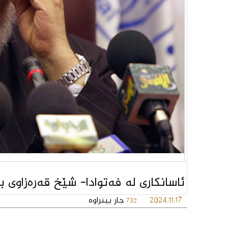
ئاسانكاری لە فەتوادا- شێخ قەرەزاوی ب
2024/11/17
جار بینراوە
732