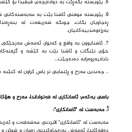
5. پێویستە بگەڕێت بە دوادەرچەی فیقیدا بۆ كێشە و پرسیارەكان -تا بگونجێت- لە سنووری شەرعدا ئاسانكاری بكات.
6. پێویستە موفتی ئاشنا بێت بە مەبەستەكانی شە
ڕەچاویان بكات، چونكە شەریعەت لە بنەڕەتدا ب
بەرژەوەندییەكانیان.
7. ئاشنابوون بە واقع و كەتوار، ئەمەش مەرجێكی
خۆی تێبگات و ئاشنا بێت بە كێشە و گرفتەكانی
نادادپەروەرانە دەدەچێت...
.. چەندین مەرج و ڕێنمایی تر باس كراون لە كتێبە 
باسی یەكەم: ئاسانكاری لە فەتواداندا، مەرج و هۆكا
أ. مەبەست لە "ئاسانكاری":
مەبەست لە "ئاسانكاری" لابردنی مەشەقەت و ئەزی
دەقەكاندا، ئەمەش بەڕەچاوكردنی زەمان و شوێن و