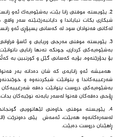
2. پێویستە موفتی زانا بێت، بەشێوەیەك ئەو زانست
شیكاری بكات تیایاندا و دایانبەزێنێتە سەر واقع
لەكاتی فەتوادان سود لە كەسانی پسپۆڕی ئەو زانستا
3. پێویستە موفتی مەرجی وریایی و ئاسۆ فراوان
بەشێوەیەكی كرداری، چونكە تەنها زانایی ناتوان
بۆ بدۆزێتەوە. بۆیە كەسانی گێل و كورتبین بە كەڵك
هەمیشە ئەو زانایەی كە شان دەداتە بەر فەتوا
شەرعییەكاندا و بتوانێت شیكردنەوە و خوێندنەو
بەشێوەیەكی دروست بتوانێت دەقە شەرعییەكان دا
ڕۆحی دەقەكان فەتوا لەسەر بابەتە نوێیەكان بدات.
4. پێویستە موفتی خاوەنی لێهاتوویی گونجاند
لەسەرەكانەوە هەبێت، ئەمەش پێی دەوترێت (التك
ڕاهێنان دروست دەبێت.