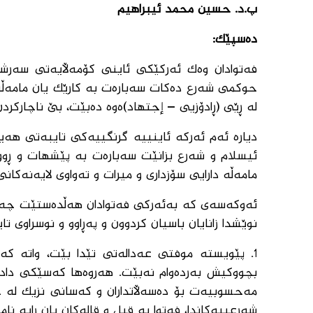
پ.د. حسین محمد ئیبراهیم
دەسپێك:
فەتوادان وەك ئەركێكی ئاینی كۆمەڵایەتی سەرشانی
حوكمی شەرع دەكات سەبارەت بە كارێك یان مامەڵە
لە ڕێی (ڕادۆزیی – إجتهاد)ەوە دەبێت، بێ ناچاركرد
دیارە ئەم ئەركە ئاینییە گرنگییەكی تایبەتی هەی
ئیسلام و شەرع بزانێت سەبارەت بە پێشهات و ڕوو
مامەڵە دارایی سۆزداری و میرات و تەواوی لایەنەكان
ئەوكەسەی كە بەئەركی فەتوادان هەڵدەستێت چەندی
نوێشدا زانایان باسیان كردوون و پەڕاوو و نوسراوی تای
1. پێویستە موفتی عەدالەتی تێدا بێت، واتە ك
بچووكیش بەردەوام نەبێت. هەروەها كەسێكی دادپە
مەحسوبیەت بۆ دەسەڵاتداران و كەسانی نزیك لە خ
شەرعییەكاندا، فەتوا بە قیل و قالەكان یان ڕایە ن