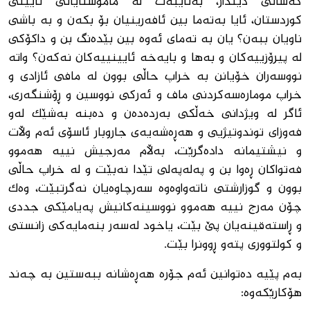
کەسانی دیندار، بەتایبەت لە مامۆستایانی ئایینی
کوردستان، ئایا بەتەما بین ئافەرینیان بۆ بکەن و بە باشی
ناویان ببەن؟ یان بە تەمای ئەوە بین بێدەنگ بن و داکۆکی
لە پیرۆزییەکان و بەها و بایەخە ئایینییەکان نەکەن؟ واتە
نووسەران خۆیانن بە خراپ حاڵی بوون لە مافی ئازادی و
خراپ مومارەسەکردنی ماف و ئەرکی نووسین و ڕۆشنگەری،
ئاگر لە ویژدانی خەڵکی بەردەدەن و دەبنە بەشێک لەو
فه‌وزای توندوتیژیی و هەڕەشەیه‌ی جاروبار ئاسۆی ئەم وڵات
و نیشتیمانە دادەگرێت، بەڵام مەرجیش نییە هەموو
فه‌تواکان ڕەوا بن و پەلەپەلی تێدا نەبێت و لە خراپ حاڵی
بوون و گوزارشتی ناتەواوەوه‌ سەرچاوەیان نەگرتبێت، وەک
چۆن مەرج نییە هەموو نووسینەکانیش پەیامێکی جددی
و ڕاستەقینەیان پێ بێت، یاخود لەسەر بنەمایەکی زانستی
و کولتووری پتەو ڕوونرا بێت.
بەم پێیە دەتوانین ئەم جۆرە هەڕەشانە ببەستین بە چەند
هۆکارێکەوە: