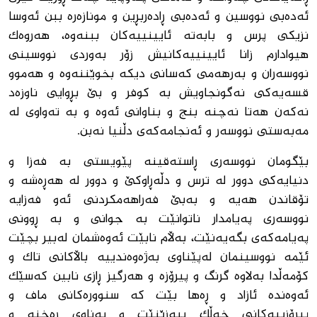
ئەدەبی نووسین و ئەدەبی ڕادەربڕین و مونازەرە ببن ئەوسا
نزیکی پرس و بابەتە ئایینییەکان ببنەوە، هەروەك
هیوادارم زانا ئایینییەکانیش زۆر بەوردی نووسینی
نووسەران و بەرهەمی کەسانی دیکە بخوێننەوە و هەموو
قسەیەکی نەگونجاویش بە کوفر و بێ بڕوایی ناوزەد
نەکەن هەتا نەچنە بنج و بناوانی ئەوە و بە تەواوی لە
مەبەستی نووسەر و ئەنجامەکەی دڵنیا نەبن.
بێگومان نووسەری ڕاستەقینە پێویستی بە فەزا و
دنیایەکی دوور لە ترس و دڵەڕاوکێ و دوور لە هەڕەشە و
تۆقاندن هه‌یه‌ و بەبێ فەراهەمکردنی ئەو فەزایە
نووسەری پەیامدار ناتوانێت بە جوانی و بە ڕوونی
پەیامەکەی بگەیەنێت، بەڵام نابێت ئەوەشمان لەبیر بچێت
ئێمە نووسینمان لەپێناوی بەژەوەندییە باڵاکانی تاک و
کۆمەڵدا بەلاوە گرنگ و پیرۆزە و هەرگیز ڕازی نابین کەسێک
ئەوەندە ئازاد و ڕەها بێت کە سنوورەکانی ماف و
پیرۆزییەکانی خەڵک ببەزێنێت و بەناوی ڕەخنە و