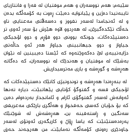
سێیەم: هەم نووسەران و هەم موفتیان لە فەزا و فانتازیای
تایبەتیدا دەژین و پێیانوایە دەبێت ڕەوت بە کۆمەڵگە بدەن
و لە ئەنجامدا لەسەر نفووز و دەسەڵاتی مەعنایی ناو
خەڵک تێکدەگیرێن، لە هەردوو لاوە هێرش بۆ سەر ئەوی تر
دەستپێدەکات، چونکە بوونی دوو فۆڕم و دوو لۆجیکی
جیاواز و دوو جیهانبینی جیاواز هەر ئەو حاڵەتی
دژایەتییه‌ی لێ دەکەوێتەوە کە ئێستا دەیبینین لە نێوان
بەشێک لە موفتیان و هەندێک لە نووسەران، کە دەگاتە
هەڕەشە و گوڕەشە و باری مەترسیداریش.
لە بنەڕەتدا هەڕەشە و توندوتیژی کاتێک دەستپێدەکات کە
لۆجیکی قسە و گفتوگۆ کۆتایی پێهاتبێت، دیارە تەنها
ئەوانەش لەسەر گفتوگۆی ئارام و ئامانجدار بەردەوام دەبن
کە بۆ خۆیان کەسی حەقخواز و هەڵگری بارێکی مەعریفی
سەنگین و ڕاستەقینه‌ بن، هەڕەشەش لە شوێنێک
پەرەدەستێنێت کە یاسا ڕۆڵ و کاریگەری ئەوتۆی لەسەر
چاودێری ڕەوتی کۆمەڵگە نەمابێت، من هەرچەند حەق