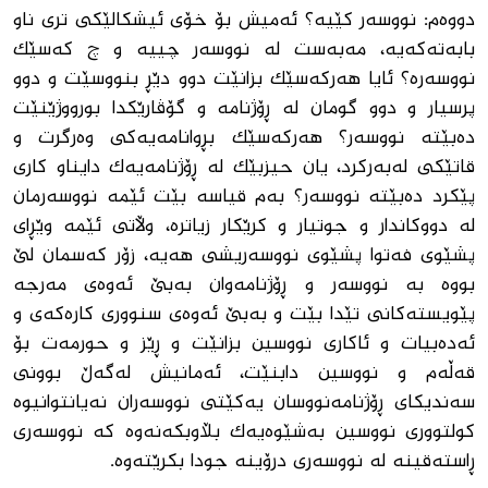
دووەم: نووسەر کێیە؟ ئەمیش بۆ خۆی ئیشکالێکی تری ناو
بابەتەکەیە، مەبەست لە نووسەر چییە و چ کەسێک
نووسەرە؟ ئایا هەرکەسێک بزانێت دوو دێڕ بنووسێت و دوو
پرسیار و دوو گومان لە ڕۆژنامە و گۆڤارێکدا بورووژێنێت
دەبێتە نووسەر؟ هەرکەسێک بڕوانامەیەکی وەرگرت و
قاتێکی لەبەرکرد، یان حیزبێک لە ڕۆژنامەیەک دایناو کاری
پێکرد دەبێتە نووسەر؟ بەم قیاسە بێت ئێمە نووسەرمان
لە دووکاندار و جوتیار و کرێکار زیاترە، وڵاتی ئێمە وێڕای
پشێوی فەتوا پشێوی نووسەریشی هەیە، زۆر کەسمان لێ
بووە بە نووسەر و ڕۆژنامەوان بەبێ ئەوەی مەرجە
پێویستەکانی تێدا بێت و بەبێ ئەوەی سنووری کارەکەی و
ئەدەبیات و ئاکاری نووسین بزانێت و ڕێز و حورمەت بۆ
قەڵەم و نووسین دابنێت، ئەمانیش لەگەڵ بوونی
سەندیكای ڕۆژنامەنووسان یه‌كێتی نووسەران نەیانتوانیوە
کولتووری نووسین بەشێوەیەک بڵاوبکەنەوە کە نووسەری
ڕاستەقینە لە نووسەری درۆینە جودا بکرێتەوە.