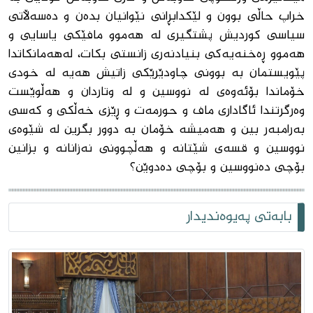
خراپ حاڵی بوون و لێکدابڕانی نێوانیان بدەن و دەسەڵاتی
سیاسی کوردیش پشتگیری لە هەموو مافێکی یاسایی و
هەموو ڕەخنەیەکی بنیادنەری زانستی بکات، لەهەمانکاتدا
پێویستمان بە بوونی چاودێرێکی زاتیش هەیە لە خودی
خۆماندا بۆئەوەی لە نووسین و لە وتاردان و هەڵوێست
وەرگرتندا ئاگاداری ماف و حورمەت و ڕێزی خەڵکی و کەسی
بەرامبەر بین و هەمیشە خۆمان بە دوور بگرین لە شێوەی
نووسین و قسەی شێتانە و هەڵچوونی نەزانانە و بزانین
بۆچی دەنووسین و بۆچی دەدوێن؟
بابەتی پەیوەندیدار