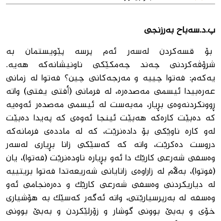
پ.د.سەباح بەرزنجی
بۆ قسەکردن لەسەر ئەم پرسە پێویستمان بە
شرۆڤەکردنی چەند چەمکێکی ناونیشانەکە هەیە.
یەکەم: فەتوا چییە و مەرجەکانی چین؟ فه‌توا لە زمانی
عەرەبیدا ئیسمی مەصدەرە، لە فرمانی (أفتی یفتی) واتە
ڕوونکردنەوەی بڕیار، مەبەست لە ئیسمی مەصدەر ئەوەیە
کە دەبێت کارەکە هەبێت ئینجا ئەوەی کە پەیدا دەبێت
لەو کارە ناوێکی بۆ دادەنرێت، کە لە ماددەی فرمانەکە
دروست دەکرێت، واته‌ کە کەسێکی زانا بڕیاری لەسەر
وەسفی شەرعی کارێک دا ئەو بڕیارە ناودەنرێت (فەتوا)، یان
(فوتوا)، بەڵام لە زاراوەی زانایانی شەریعەتدا فه‌توا بریتییە
لە دیاریکردنی وەسفی شەرعی کارێک و دەرەنجامی ئەو
وەسفە لە بەرپرسیارێتی، واتە ئەگەر کەسێک بە هۆشیاری
خۆی و بەبێ بوونی گوشار و زۆرلێکردن و بەبێ بوونی