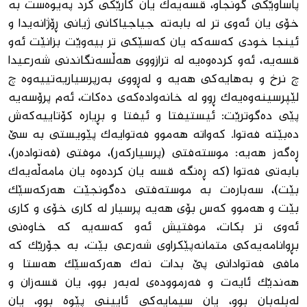
پاساوێکی گونجاو، قسەیەک یان کارێکی کرد پەیوەست بە
خۆی یان ئەوی تر لە بابەتە جیاجیاکانی ژیانی ڕۆژانەیدا و
ئینجا خودی کەسەکە یان کەسێکی تر بیەوێت بزانێت ئەو
قسەیە، ئەو کردەوەیە لە ترازووی هەڵسەنگاندنی شەرعیدا
چ نرخ و بەهایەکی هەیە و لەڕووی بەرپرسیاریەتییەوە چ
لێپرسینەوەیەک ڕوو لە خانەوادەکەی دەکات، ئەم پرۆسەیە
پێی دەگوترێت: ئیستیفتا و ئیفتا و بڕیارە کۆتاییەکەش
دەبێتە فەتوا. کەواتە هەموو فه‌توایەک پێویستی بە سێ
ڕەگەز هەیە: موستەفتی (پرسیارکەر)، موفتی (فەتوادەر)،
بابەتی فەتوا (کە ڕەنگە قسە یان کردەوە یان مامەڵەیەک
بێت)، سەبارەت بە موستەفتی دەگونجێت هەرکەسێک
بێت و هەموو کەس بۆی هەیە پرسیار لە کاری خۆی و کاری
ئەوی تر بکات، موفتیش ئەو کەسەیە کە خاوەنی
بڕوانامەیەکی متمانەپێکراوی شەرعی بێت، بە جۆرێک کە
مافی فەتوادانی پێ بدات نەک هەرکەسێک هەستا و
هەندێک ئایەت و فەرموودەی لەبەر بوو، یان قسەزان و
لەبلەبان بوو، یان سیمایەکی ئایینی پێوە بوو، یان