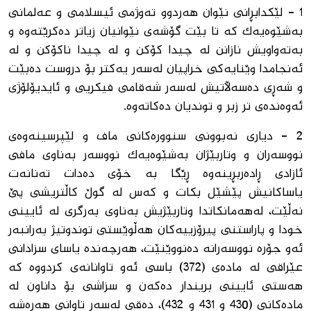
1 - لێکدابڕانی نێوان هەردوو تەوژمی ئیسلامی و عه‌لمانی
بەشێوەیەک کە تا بێت گۆشەی نێوانیان زیاتر دەکرێتەوە و
بەتەواویش نازانن لە چیدا کۆکن و لە چیدا ناکۆکن و لە
ئەنجامدا وێنایەکی خراپیان لەسەر یەکتر بۆ دروست دەبێت
و شەڕی دەسەڵاتیش لەسەر شەقامی فیکریی و ئایدیۆلۆژی
ئەوەندەی تر زبر و توندیان دەکاتەوە.
2 - دیاری نەبوونی سنوورەکانی ماف و لێپرسینەوەی
نووسەران و وتاربێژان بەشێوەیەک نووسەر بەناوی مافی
ئازادی ڕادەربڕینەوە ڕێگا بە خۆی دەدات تەنانەت
یاساکانیش پێشێل بکات و کەس لە گوڵ كاڵتریشی پێ
نەڵێت، لەهەمانکاتدا وتاربێژیش بەناوی بەرگری لە ئایینی
خودا و پاراستنی پیرۆزییەکان هەڵوێستی توندوتیژ بەرانبەر
ئەو جۆرە نووسەرانە دەنووێنێت، هەرچەندە یاسای سزادانی
عێراقی لە مادەی (372) باسی ئەو تاوانانەی کردووە کە
هەستی ئایینی بریندار دەکەن و سزاشی بۆ داناون لە
مادەکانی (430 و 431 و 432)، دەقی لەسەر تاوانی هەڕەشە