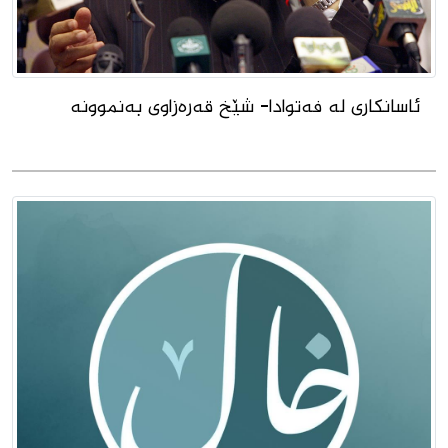
ئاسانكاری لە فەتوادا- شێخ قەرەزاوی بەنموونە