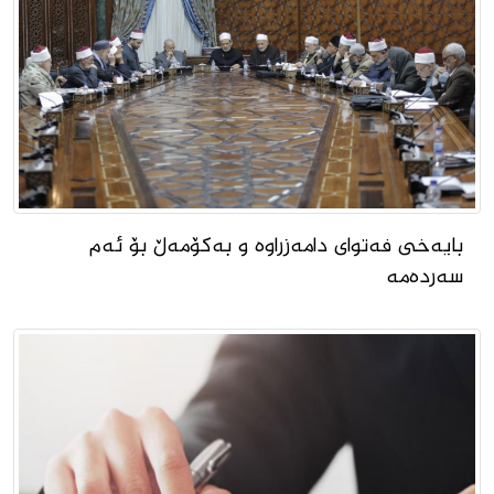
بایەخی فەتوای دامەزراوە و بەکۆمەڵ بۆ ئەم
سەردەمە