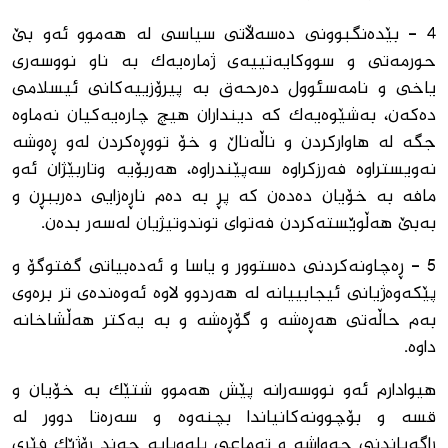
4 - بێدەنگبوونی دەسەڵاتی سیاسی لە هەموو ئەو بێ
حورمەتی و سووکایەتییه‌ی ژمارەیەک بە ناو نووسەری
یاخی و نامەسئوول دەرحەق بە پیرۆزییەکانی ئیسلامی
دەکەن، بەشێوەیەک کە دینداران هیچ چاره‌یه‌کیان نەماوە
جگە لە هاوارکردن و ناڵەناڵ و خۆ تووڕەکردن لەو ڕەوشە
نەویستراوە فەرزکراوە سەپێندراوە، هەربۆیە وتاربێژان ئەو
مافە بە خۆیان دەدەن کە پڕ بە دەم ناڕەزایی دەرببڕن و
بەبێ هەڵوێستەکردن فەتوای توندوتیژیان لەسەر بدەن.
5 - ڕەچاونەکردنی دەستوور و یاسا و ئەدەبیاتی گفتوگۆ و
پێکەوەژیانی ئیجابییانە لە هەردوو لاوە ئەوەندەی تر برەوی
بەم حاڵەتی هەڕەشە و گۆڕەشە و بە یەکتر هەڵشاخانە
داوه‌.
هیوادارم ئەو نووسەرانە پێش هەموو شتێک بە خۆیان و
قسە و بۆچوونەکانیاندا بچنەوە و سەرەتا دوور لە
ڕاگەیاندنی چه‌واشە و تەماعی پلەوپایە چەند ڕۆژێک فێری