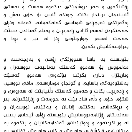
ڕۆشنگەری و هەر دروشمێکی دیکەوە هەست و نەستی
ئایینیمان بریندار بکات، چونکە ئایین بۆ خۆی بەش و
ڕەگەزێکی نەپچڕاوی شوناسی گەلەکەمانە. کەواتە وێڕای
جەختکردن لەسەر ئازادی ڕادەربڕین و پەیام گەیاندن دەبێت
جەخت لەسەر چوارچێوەی ڕێز لە بیر و بڕوا و
پیرۆزییەکانیش بکەین.
پێویستە بە یاسا سنوورێکی ڕۆشن و بەرجەستە و
مەلمووس بۆ هەموو کەسێک بەتایبەت نووسەران و
وتاربێژان دیاری بکرێت بۆئەوەی هەموو کەسێک
بەشێوەیه‌کی یاسایی و گونجاو مومارەسەی مافی نووسین
و ڕادەربڕین بکات و هەموو کەسێک دڵنیابێت لە سەروەری و
شکۆی خۆی و دڵی شاد بێت بە حورمەت و ڕێزلێگیرانی بیر
و بڕواکەشی. یەکێتی زانایان و یەکێتی نووسەران و
سەندیكای ڕۆژنامەنووسانیش پێویستە ڕۆڵی ئیجابی ببینن
لە وریاکردنەوە و ڕەوتپێدانی ئەندامەکانیان و پێکەوە بە
میکانیزمی ۆرکشۆپی هاوبەش و کاری هاوبەش کۆتایی بە