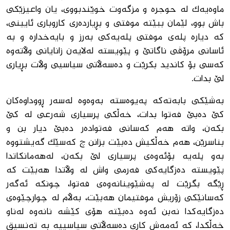
ماوەیەک لە حوجرە و مزگەوت خوێندبووی، یان واعیزێکی
باش بوو، لێمان ببێتە موفتی و بڕیاردەری کاروباری ئایینی،
کە دیارە پلەی موفتی پلەیەکی بەرز و بایەخدارە و بە
ئاسانی مرۆڤی ناگاتێ و پێویستە لەلایەن زانایانی وڵاتەوە
کەسی بۆ کاندید بکرێت و دەسەڵاتی سیاسیی وڵات بڕیاری
لێ بدات.
بەشێکی بابەتەکە پەیوەستە بەوەوە لەسەر ڕووداوەکان
کێ دەبێ فەتوا بدات، خەڵکی پرسیاری شەرعی لە کێ
بکەن، واتە هەم کەسانی فەتوادەر دەبێ دیار بن و
بناسرێن، هەم خەڵکیش دەبێت بزانن چ کەسێك گەیشتووە
بەو پلەیە بۆئەوەی پرسیاری لێ بکەن، لەهەمانکاتدا
پێویستە دەزگایەکی فەرمی واش لە وڵاتدا هەبێت کە
ڕێگە بگرێت لە پەشێوینانەوەی فەتوا، چونکە ئەگەر
کەسانێکی زۆریش موفتیمان هەبێت، بەڵام لە چوارچێوەی
دەزگایەکدا نەبن ئەوە دەبێتە هۆی کێشە نانەوە لەناو
خەڵکدا، کە ئەمەش کاری دەسەڵاتی سیاسییە بە تەنسیق