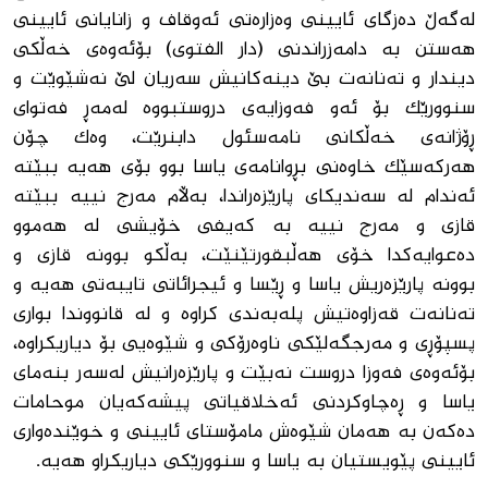
لەگەڵ دەزگای ئایینی وەزارەتی ئەوقاف و زانایانی ئایینی
هەستن بە دامەزراندنی (دار الفتوی) بۆئەوەی خەڵکی
دیندار و تەنانەت بێ دینەکانیش سەریان لێ نەشێوێت و
سنوورێک بۆ ئەو فەوزایه‌ی دروستبووە لەمەڕ فەتوای
ڕۆژانەی خەڵکانی نامەسئول دابنرێت، وەک چۆن
هەرکەسێک خاوەنی بڕوانامەی یاسا بوو بۆی هەیە ببێتە
ئەندام لە سەندیكای پارێزەراندا، بەڵام مەرج نییە ببێتە
قازی و مەرج نییە بە کەیفی خۆیشی لە هەموو
دەعوایەکدا خۆی هەڵبقورتێنێت، بەڵكو بوونە قازی و
بوونە پارێزەریش یاسا و ڕێسا و ئیجرائاتی تایبەتی هەیە و
تەنانەت قەزاوەتیش پلەبەندی کراوە و لە قانووندا بواری
پسپۆڕی و مه‌رجگەلێکی ناوەرۆکی و شێوەیی بۆ دیاریکراوە،
بۆئەوەی فه‌وزا دروست نەبێت و پارێزەرانیش لەسەر بنەمای
یاسا و ڕەچاوکردنی ئەخلاقیاتی پیشەکەیان موحامات
دەکەن بە هەمان شێوەش مامۆستای ئایینی و خوێندەواری
ئایینی پێویستیان بە یاسا و سنوورێکی دیاریکراو هەیە.