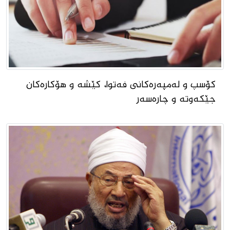
کۆسپ و لەمپەرەکانی فەتوا، کێشە و هۆکارەکان
جێکەوتە و چارەسەر