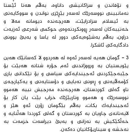
و تۆقاندن و سزاکانیشی داناوە، بەڵام هەتا ئێستا
نەمانبینی نووسەرێک لەسەر بێڕێزی نواندن و سووکایەتی
بە ئیسلام سزادرابێت، هەرچەندە دیومانە مەلا و
خەتیبەکان لەسەر ڕوونکردنەوەی حوکمی شەرعی ئەزیەت
دراون، بەڵام بەشێوەیەکی دوور لە یاسا و بەبێ بوونی
دادگایەکی ئاشکرا.
3 - گومان هەیە لەسەر ئەوە له‌ هەردوو لا کەسانێک هەبن
پێویستیان بە ورووژاندنی ئەم جۆرە شتانە هەبێت بۆ
جێبەجێکردنی ئەجیندایەکی سیاسی و بۆ تێکدانی باری
کۆمەڵایەتی و ڕەوتی تەبایی و دۆستایەتی و یەکپارچەی
ناو گەلی کوردستان، هەرچەندە مەرجیش نییە هەموو
نووسەرێک و هەموو وتاربێژێک خراپ بێت یان کار بۆ
ئەجیندایەک بکات، بەڵام بێگومان زۆرن ئەو هێز و
لایەنانەی چاویان بە کوردستان و گەلی کورددا هەڵنایە و
خەڵکێکیش بە نەزانی و بەبێ دیراسەت خزمەت بە
نەخشە و سیناریۆکانیان دەکەن.