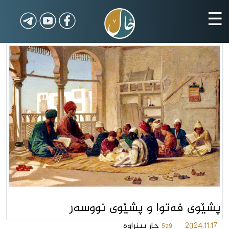
☰
پشێوی فه‌توا و پشێوی نووسەر
2024/11/17
جار بینراوە
529