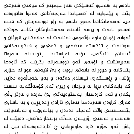
نادەم بە هەموو کەسێکی سەر میمبەر کە موفتی شەرعی
بێت و پێموایە لە کەمیاندا مەرجەکانی فەتوا هاتووەتە
دی، لەهەمانکاتدا حەق نادەم بە زۆر نووسەریش کە قسە
لەسەر بابەت و پرسە ئایینە هەستیارەکان بکات، چونکە
ئەوانە زۆریان ماوە بۆئەوەی تەنانەت لە دەقەکانی قورئان و
سوننەت و تێکستە فیقهی و کەلامی و فیکرییەکانی
ئیسلام تێبگەن، بۆیە لەڕاستیدا پێویستە سەرەتا
سەرزەنشت و لۆمەی ئەو نووسەرانە بکرێت کە ئاوەها
بێباکانە و دوور لە بابەتی بوون و بێ لایەنی فوو لە خۆری
ڕۆشن و ڕۆشنگەری ئیسلام دەکەن و بەو خەیاڵەوە دەژین
کە پایەکانی بڕوا لە ویژدان و ژیری ئەم کۆمەڵگەیە سست
بکەن و ئەم کارەشیان بەشێوەیەکی بێ پەردە و لەژێر باڵی
فەزای کراوەی سەردەمدا بەناوی ئازادی ڕادەربڕین و بە پاساوی
پێشخستنی وڵات ئەنجام دەدەن و بیانەوێت و نەیانەوێت
هەست و نەستی زۆرینەی خەڵک بریندار دەکەن، دەبێت لە
پاش ئەو جۆرە کارە چاوەڕوانی چ کاردانەوەیەک بین لە