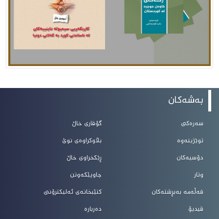
بەشەکان
سەرەکی
گۆڤاری خاڵ
توێژینەوە
بڵاوکراوەی نوێ
دۆسیەکان
ڕێکخراوی خاڵ
وتار
چاوپێکەوتن
قەڵەمە بەبڕشتەکان
کتێبخانەی ئەلیکترۆنی
ڤیدیۆ
دەربارە