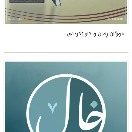
قورئان ڕامان و کارپێکردنى