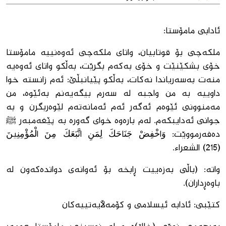
ئادابی مامۆستا:
ملکەچی بۆ قوتابیان، واتای ملکەچی ئەوەنییە مامۆستا
خۆی بشکێنێت و خۆی بەکەم بگرێت، بەڵکو واتای ئەوەیە
منەت بەسەریاندا نەکات، بەڵکو پێیانبڵێ: ئەم زانستە خوا
داوییە بە من واجبە لە سەرم بیگەیەنم بەئێوە، من
مەمنوونی ئێوەم ئەگەر ئەم ئەمانەتەم لێوەربگرن و بە
جوانی ئەدایبکەم. لەم بارەوە خوای گەورە بە پێغەمبەر ﷺ
دەفەرمووێت: وَاخْفِضْ جَنَاحَكَ لِمَنِ اتَّبَعَكَ مِنَ الْمُؤْمِنِينَ
(215) الشعراء.
واتە: (باڵی بەزەییت ڕابخە بۆ ئەوانەی دواتدەکەون لە
باوەڕداران).
کتێبی: ئادابە ئیسلامی و کۆمەڵایەتییەکان