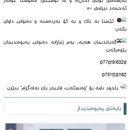
بەرهەمی نوێی (خاڵ)ە و لە نوسینی: مامۆستا عومەر
ئەحمەد نیزامی -ە
ئێستا بە تاک و بە کۆ بەردەستە و دەتوانن داواى
بکەن
گەیاندنمان هەیە، بەم ژمارانە دەتوانن پەیوەندیمان
پێوەبکەن:
07701916320
07511201182
یاخود نامە بۆ "وەتسئەپ، ڤایبەر یان تەلەگرام" بنێرن
بابەتی پەیوەندیدار