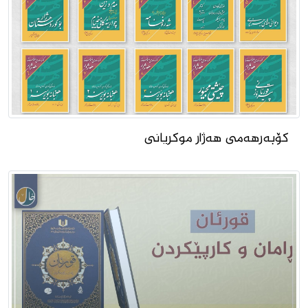
کۆبەرهەمى هەژار موکریانى