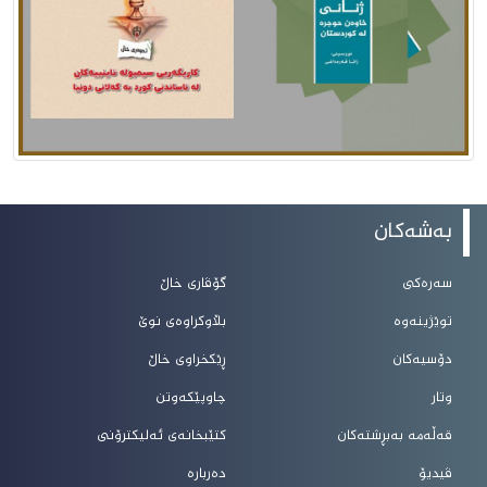
بەشەکان
سەرەکی
گۆڤاری خاڵ
توێژینەوە
بڵاوکراوەی نوێ
دۆسیەکان
ڕێکخراوی خاڵ
وتار
چاوپێکەوتن
قەڵەمە بەبڕشتەکان
کتێبخانەی ئەلیکترۆنی
ڤیدیۆ
دەربارە