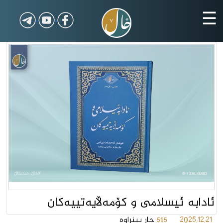
☰
ئادابە ئیسلامی و کۆمەڵایەتییەکان
2025/12/21
جار بینراوە
565