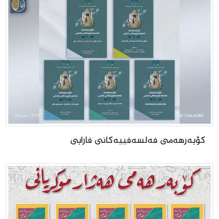
کۆبەرهەمى فەلسەفییەکانى فارابى