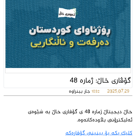
گۆڤارى خاڵ: ژمارە 48
2025/07/29
جار بینراوە
1032
خاڵ دیجیتاڵ ژمارە 48 ى گۆڤارى خاڵ بە شێوەى
ئەلیکترۆنى بڵاودەکاتەوە.
کلیک بکە بۆ بینینى گۆڤارەکە