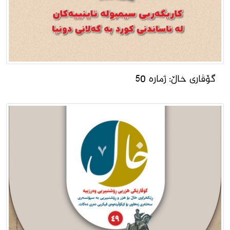
گۆڤارى خاڵ: ژمارە 50