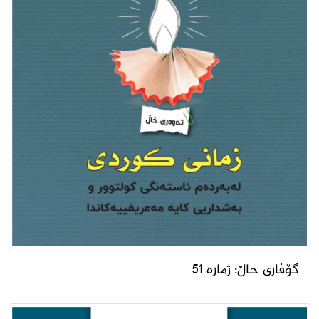
گۆڤارى خاڵ: ژمارە 51