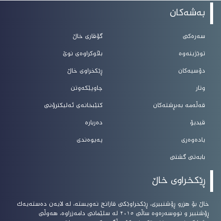
بەشەکان
سەرەکی
گۆڤاری خاڵ
توێژینەوە
بڵاوکراوەی نوێ
دۆسیەکان
ڕێکخراوی خاڵ
وتار
چاوپێکەوتن
قەڵەمە بەبڕشتەکان
کتێبخانەی ئەلیکترۆنی
ڤیدیۆ
دەربارە
یادەوەری
پەیوەندی
بابەتی گشتی
ڕێکخراوی خاڵ
خاڵ بۆ هزرو ڕۆشنبیرى، ڕێکخراوێکى قازانج نەویستە، لە لایەن دەستەیەک
ڕۆشنبیر و نووسەرەوە ساڵى ٢٠١٥ لە سلێمانى دامەزراوە، هەوڵى