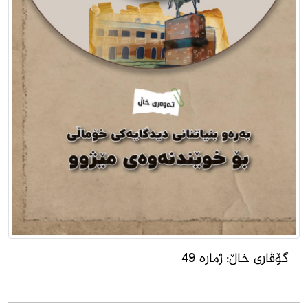
گۆڤارى خاڵ: ژمارە 49