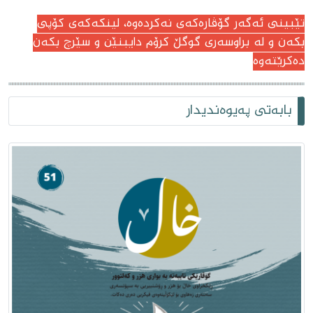
تێبینى ئەگەر گۆڤارەکەى نەکردەوە، لینکەکەى کۆپى
بکەن و لە براوسەرى گوگڵ کرۆم دایبنێن و سێرچ بکەن
دەکرێتەوە
بابەتی پەیوەندیدار