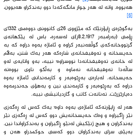
هەبووە. واتە لە هەر چوار مانگەكەدا دوو بەندكراو هەبوون.
[6]
بەگوێرەی ڕاپۆرتێك كە مێژووی 26ی كانوونی دووەمی 1332ی
ڕۆمی (بەرامبەر 8/2/1917ز)ی لەسەرە، باس لە پێكهاتەی
گرتووخانەكەی گوڵعەنبەر كراوە و ئاماژە بەوە دراوە كە بە
حەپسخانە و تەوقیفخانەی شارەكە هەر یەك شتن، بەڵام
لە خانەی تەوقیفخانەدا نووسراوە؛ نییە، بەو واتایەی لەو
ساڵەدا تەوقیفخانە نەماوە و بەڵكو ناوی بووەتە
حەپسخانە. لەبارەی بەڕێوەبەر و كارمەندانی ئاماژە بەوە
دراوە كە بەڕێوەبەر و كارمەندی نین و بەهۆی جەندرمەوە
دەپارێزرێت. تەنانەت كاتب و گاردیانیشی نییە.
هەر لە ڕاپۆرتەكە ئاماژەی بەوە داوە؛ یەك كەس لە ڕەگەزی
نێر ڕاگیراوە و وەك حەپسخانەیش دوو كەس لە ڕەگەزی نێر
بەندكراون و هیچ ژنێكیش لەنێو ڕاگیراون و بەندكراواندا نین.
بەپێی سزای بەندكراوان دوو كەسی حوكمدراو هەن و