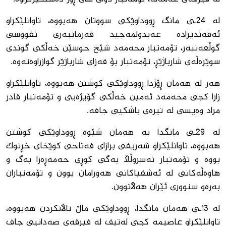
لە 24ـی مانگ ڕووداوێكی سووتان هەبووە، تاوانلێكراو
ئەفەندیزادە عەبدولمەجید فەرمانبەری نفووسی
گوڵعەنبەر، تۆمەتبار محەمەد شێخ حوسێن خەڵكی گوندی
سوێرەڵەی شارباژێڕ، تۆمەتبار بۆ قەزای شارباژێر گوازراوەتەوە.
هەر لە هەمان ڕۆژدا ڕووداوێكی كوشتن هەبووە، تاوانلێكراو
زارا كچی محەمەد ئەمین خەڵكی گۆیژەیی و تۆمەتبار قادر
مراد وەیسی لە تیرەی باشكیی جافە.
لە 29ـی مانگدا بە هەمان شێوە ڕووداوێكی كوشتن
هەبووە، تاوانلێكراو شەریفی برازای فەتاحی كوێخای خڕنوك
بووە و تۆمەتبار نەسروڵڵا بەگی كوڕی حەمەڕەزا بەگ و
هاوەڵەكانی لە ئەشقیاكانی هەورامان بوون و تۆمەتباران
بەرەو سنووری ئێران هەڵاتوون.
لە 13ـی هەمان مانگدا، ڕووداوێكی ماڵ تاڵانكردن هەبووە،
تاوانلێكراو عاصیمە كچی لەتیف لە فیرقەی صەدانیی جاف