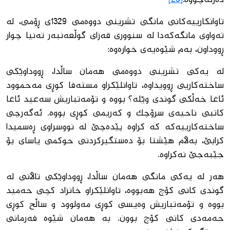
تاوانكارییەكانی مانگی تشرینی دووەمی 1329ی ڕۆمی، لە
تەواوی مانگەكەدا لە سنووری قەزای گوڵعەنبەر تەنیا چوار
ڕووداون، بەم شێوەیەی خوارەوە:
لە یەكی تشرینی دووەمی هەمان ساڵدا، ڕووداوێكی
ساختەكاریی ڕوویداوە، تاوانلێكراو مستەفا كوڕی مەحموود
ئاغا خەڵكی گوندی وێلە؟ بووە و تۆمەتباریش سەعید ئاغا
كاتبی ناحیەی سرۆچك و كەریمی كوڕی بووە. ئەگەرچی
ساختەكارییەكە كە كراوە پێدەچێ لە نووسراوی ڕەسمیدا
كرابێ، بەڵام هێشتا بۆ دەستگیركردنی حوكمی یاسای بۆ
جێبەجێ نەكراوە.
هەر لە یەكی مانگی هەمان ساڵدا، ڕووداوێكی تاڵانی لە
گوندی كانی كۆچ هەبووە، تاوانلێكراو خانزاد كچی حەمید
بووە و تۆمەتباریش وەیسی كوڕی مەولوود و ساڵح كوڕی
حەمەدی كانی كۆچ بوون. بە هەمان شێوە فەرمانی