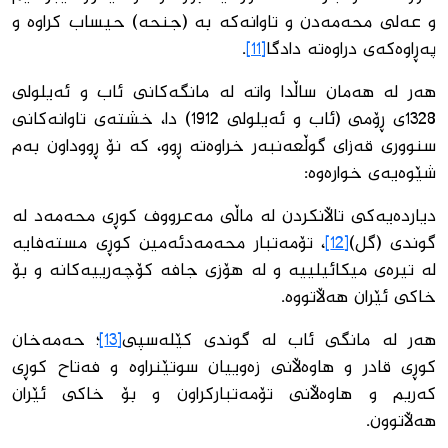
و عەلی محەمەدن و تاوانەكە بە (جنحە) حیساب كراوە و
پەڕاوەكەی دراوەتە دادگا
[11]
.
هەر لە هەمان ساڵدا واتە لە مانگەكانی ئاب و ئەیلولی
1328ی ڕۆمی (ئاب و ئەیلولی 1912) دا، خشتەی تاوانەكانی
سنووری قەزای گوڵعەنبەر خراوەتە ڕوو، كە نۆ ڕووداون بەم
شێوەیەی خوارەوە:
دیاردەیەكی تاڵانكردن لە ماڵی مەعرووف كوڕی محەمەد لە
گوندی (گل)
[12]
، تۆمەتبار محەمەدئەمین كوڕی مستەفایە
لە تیرەی میكائیلییە و لە هۆزی جافە كۆچەرییەكانە و بۆ
خاكی ئێران هەڵاتووە.
هەر لە مانگی ئاب لە گوندی كێلەسپی
[13]
؛ حەمەخان
كوڕی قادر و هاوەڵانی زەوییان سوتێنراوە و فەتاح كوڕی
كەریم و هاوەڵانی تۆمەتباركراون و بۆ خاكی ئێران
هەڵاتوون.