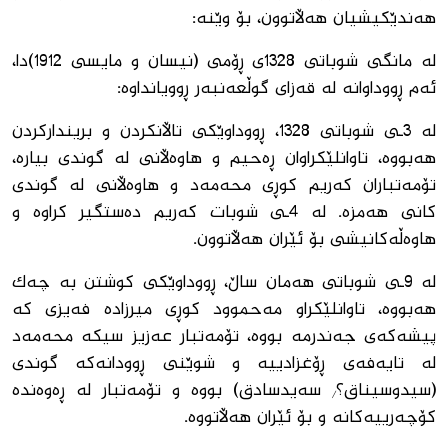
هەندێكیشیان هەڵاتوون، بۆ وێنە:
لە مانگی شوباتی 1328ی ڕۆمی (نیسان و مایسی 1912)دا،
ئەم ڕووداوانە لە قەزای گوڵعەنبەر ڕوویانداوە:
لە 3ـی شوباتی 1328، ڕووداوێكی تاڵانكردن و برینداركردن
هەبووە، تاوانلێكراوان ڕەحیم و هاوەڵانی لە گوندی بیارە،
تۆمەتباران كەریم كوڕی محەمەد و هاوەڵانی لە گوندی
كانی هەمزە. لە 4ـی شوبات كەریم دەستگیر كراوە و
هاوەڵەكانیشی بۆ ئێران هەڵاتوون.
لە 9ـی شوباتی هەمان ساڵ، ڕووداوێكی كوشتن بە چەك
هەبووە، تاوانلێكراو مەحموود كوڕی میرزادە فەیزی كە
پیشەكەی جەندرمە بووە، تۆمەتبار عەزیز سیكە محەمەد
لە تایەفەی ڕۆغزادییە و شوێنی ڕوودانەكە گوندی
(سیدوسیناق؟/ سەیدسادق) بووە و تۆمەتبار لە ڕەوەندە
كۆچەرییەكانە و بۆ ئێران هەڵاتووە.