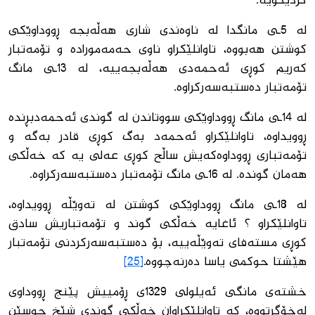
گردیگۆیە.
لە 5ـی مانگدا لە ناوەندی شاری هەڵەبجە ڕووداوێكی
كوشتن هەبووە، تاوانلێكراو ناوی حەمەمورادە و تۆمەتبار
كەریم كوڕی ئەحمەدی هەڵەبجەییە، لە 13ـی مانگ
تۆمەتبار دەستبەسەركراوە.
لە 14ـی مانگ ڕووداوێكی سووتاندن لە گوندی ئەحمەدبڕندە
ڕوویداوە، تاوانلێكراو ئەحمەد بەگ كوڕی قادر بەگە و
تۆمەتباری ڕووداوەكەیش ساڵح كوڕی عەلی یە كە خەڵكی
هەمان گوندە. لە 16ـی مانگ تۆمەتبار دەستبەسەركراوە.
لە 18ـی مانگ ڕووداوێكی كوشتن لە تەوێڵە ڕوویداوە،
تاوانلێكراو ؟ ئاغایە خەڵكی گوند و تۆمەتباریش سادق
كوڕی مستەفای تەوێڵەییە، بۆ دەستبەسەركردنی تۆمەتبار
هێشتا حوكمی یاسا دەرنەچووە.
[25]
خشتەی مانگی ئەیلولی 1329ی ڕۆمییش پێنج ڕووداوی
لەخۆگرتووە، كە تاوانلێكراوان خەڵكی گوندی شێخ حوسێن