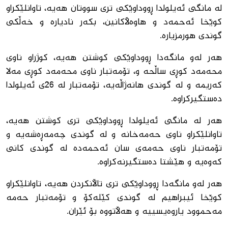
لە مانگی ئەیلولدا ڕووداوێكی تری سووتان هەیە، تاوانلێكراو
كوێخا ئەحمەد و هاوەڵاكانین، بكەر نادیارە و خەڵكی
گوندی هورمزیارە.
هەر لەو مانگەدا ڕووداوێكی كوشتن هەیە، كوژراو ناوی
محەمەد كوڕی ساڵحە و، تۆمەتبار ناوی محەمەد كوڕی مەلا
كەریمە و لە گوندی هانەژاڵەیە، تۆمەتبار لە 26ی ئەیلولدا
دەستگیركراوە.
هەر لە مانگی ئەیلولدا ڕووداوێكی تری كوشتن هەیە،
تاوانلێكراو ناوی حەمەخانە و لە گوندی چەمەڕەشەیە و
تۆمەتبار ناوی حەمەی سان ئەحمەدە لە گوندی كانی
كەوەیە و هێشتا دەستگیرنەكراوە.
هەر لەو مانگەدا ڕووداوێكی تری تاڵانكردن هەیە، تاوانلێكراو
كوێخا ئیبراهیم لە گوندی كێلەكۆ و تۆمەتبار حەمە
مەحموود یاروەیسییە و هەڵاتووە بۆ ئێران.