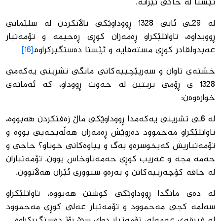
ئێستا لە خاكی ئێرانە.
لە 29ـی ئابی 1328 ڕووداوێكی تاڵانكردن لە سلێمانی
ڕوویداوە، تاوانلێكراو ڕەمەزان كوڕی ڕەحیمە و تۆمەتبار
عەبدولقادر كوڕی مستەفایە و ئێستا دەستگیركراوە.
[16]
خشتەی تاوان و سەرپێچییەكانی مانگی تشرینی یەكەمی
1328 ی ڕۆمی بریتین لە حەوت ڕووداو، كە ئەمانەی
خوارەوەن:
لە 6ـی تشرینی یەكەمدا ڕووداوێكی ماڵ زەفتكردن هەبووە،
تاوانلێكراو مەحموود دەروێش ڕەمەزان هەڵەبجەیی بووە و
تۆمەتباریش كەیخوسرەو بەگ و پیاوەكانی خوناو؟ حاجی و
حەمە مچە و غەریب كوڕی حەمەناوخاس بوون. تۆمەتباران
لە جافە كۆچەرییەكانن و بەرەو سنووری ئێران هەڵاتوون.
لە دەی مانگدا ڕووداوێكی كوشتن هەبووە، تاوانلێكراو
سەلمە كچی مەحموود و تۆمەتبار عەلی كوڕی مەحموود
لە فیرقەی عەمەلە، تۆمەتبار دوای سێ ڕۆژ دەستگیركراوە.