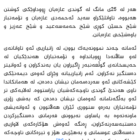
هەر لە 25ی مانگ لە گوندی عازەبان ڕووداوێكی كوشتن
هەبووە، تاوانلێكراو سەید ئەحمەدی عازەبان و تۆمەتبار
شێخ حسێن كوڕی شێخ حەمەسەعید و شێخ عەزیز و
باوەشێخی عازەبانن.
ئەمانە چەند نموونەیەك بوون، لە زانیاریی ئەو تاوانانەی
لەو ساڵانەدا ڕوویانداوە و تۆمەتباران هەندێكیان لە
حەپسخانەی گوڵعەنبەر ڕاگیراون یان بەندكراون و ئەوانیتر
دەستگیر نەكراون. ئەم زانیارییانە وێڕای ئەوەی دیمەنێكی
كێشەكانی ئەو سەردەمەمان نیشان دەدەن، لە هەمانكاتدا
ناوی هەندێ گوندی ناوچەكەشیان پاراستووە. لەلایەكی تر
ئەو بەڵگەنامانە ئەوەمان نیشان دەدەن كە بەشی زۆری
تۆمەتباران بەرەو سنووری ئێران هەڵاتوون و ئەوانەیشی
ماونەتەوە بە پاساوی نەبوونی فەرمانی دەستگیركردن
دەستبەسەرنەكراون، ڕەنگە ئەوەش هۆكارەكەی لاوازیی
دەسەڵاتی عوسمانی و بەهێزیی هۆز و تیرەكانی ناوچەكە