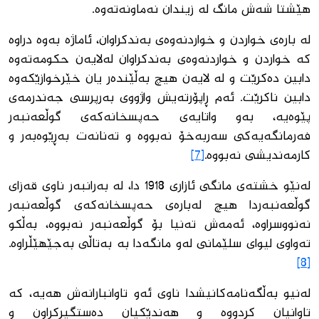
هێشتا شەش مانگ لە زیندان نەماونەتەوە.
لە بارەی خواردن و خواردنەوەی بەندكراوان، ئاماژە بەوە دراوە
كە خواردن و خواردنەوەی بەندكراوان لەلایەن حكومەتەوە
دابین دەكرێت و لە لایەن هیچ بەڵێندەر یان خێرخوازێكەوە
دابین ناكرێت. ئەم ڕاپۆرتەیش واژووی بەرپرسی جەندرمەی
پێوەیە، بەو واتایەی حەپسخانەكەی گوڵعەنبەر
فەرمانگەیەكی سەربەخۆ نەبووە و تەنانەت بەڕێوەبەر و
كارمەندیشی نەبووە.
[7]
لەنێو خشتەی مانگی ئازاری 1918 دا، لە بەرانبەر ناوی قەزای
گوڵعەنبەردا هیچ لەبارەی حەپسخانەكەی گوڵعەنبەر
نەنووسراوە، ئەمەش تەنیا بۆ گوڵعەنبەر نەبووە، بەڵكو
تەواوی لیوای سلێمانی لەو مانگەدا بە بەتاڵی بەجێهێڵراوە.
[8]
لەنیو بەڵگەنامەكانیشدا ناوی ئەو تاوانبارانەش هەیە، كە
تاوانیان كردووە و هەندێكیان دەستگیركراون و