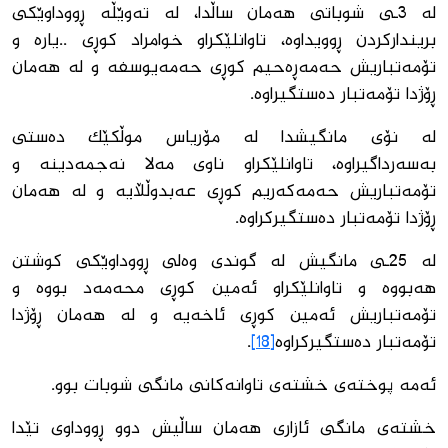
لە 3ـی شوباتی هەمان ساڵدا، لە تەوێڵە ڕووداوێكی
برینداركردن ڕوویداوە، تاوانلێكراو خوامراد كوڕی ..یارە و
تۆمەتباریش حەمەڕەحیم كوڕی حەمەیوسفە و لە هەمان
ڕۆژدا تۆمەتبار دەستگیراوە.
لە نۆی مانگیشدا لە مۆریاس موڵكێك دەستی
بەسەرداگیراوە، تاوانلێكراو ناوی مەلا نەجمەدینە و
تۆمەتباریش حەمەكەریم كوڕی عەبدوڵڵایە و لە هەمان
ڕۆژدا تۆمەتبار دەستگیركراوە.
لە 25ـی مانگیش لە گوندی وەلی ڕووداوێكی كوشتن
هەبووە و تاوانلێكراو ئەمین كوڕی محەمەد بووە و
تۆمەتباریش ئەمین كوڕی ئاخەیە و لە هەمان ڕۆژدا
تۆمەتبار دەستگیركراوە
[18]
.
ئەمە پوختەی خشتەی تاوانەكانی مانگی شوبات بوو.
خشتەی مانگی ئازاری هەمان ساڵیش دوو ڕووداوی تێدا