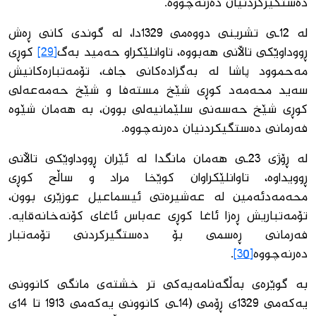
دەستگیركردنیان دەرنەچووە.
لە 12ـی تشرینی دووەمی 1329دا، لە گوندی كانی ڕەش
ڕووداوێكی تاڵانی هەبووە، تاوانلێكراو حەمید بەگ
[29]
كوڕی
مەحموود پاشا لە بەگزادەكانی جاف، تۆمەتبارەكانیش
سەید محەمەد كوڕی شێخ مستەفا و شێخ حەمەعەلی
كوڕی شێخ حەسەنی سلێمانیەلی بوون، بە هەمان شێوە
فەرمانی دەستگیكردنیان دەرنەچووە.
لە ڕۆژی 23ـی هەمان مانگدا لە ئێران ڕووداوێكی تاڵانی
ڕوویداوە، تاوانلێكراوان كوێخا مراد و ساڵح كوڕی
محەمەدئەمین لە عەشیرەتی ئیسماعیل عوزێری بوون،
تۆمەتباریش ڕەزا ئاغا كوڕی عەباس ئاغای كۆنەخانەقایە.
فەرمانی ڕەسمی بۆ دەستگیركردنی تۆمەتبار
دەرنەچووە
[30]
.
بە گوێرەی بەڵگەنامەیەكی تر خشتەی مانگی كانوونی
یەكەمی 1329ی ڕۆمی (14ـی كانوونی یەكەمی 1913 تا 14ی