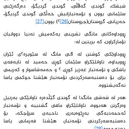
شیشك، گوندی گەڵاڵی، گوندی گردیگۆ، دەرگەزێنی
سلێمانی بوون و تۆمەتبارانیش خەڵكی گوندی گردیگۆ،
خەرپانی، گروستان(چروستان
[26]
؟) بوون.
[27]
ڕووداوەكانی مانگی تشرینی یەكەمیش تەنیا دووانیان
تۆماركراون، كە بریتین لە:
ڕووداوێكی كوشتن لە 6ـی مانگ لە سێویرە؟ی ئێران
ڕوویداوە، تاوانلێكراو سلێمان كوڕی حەمید لە تایەفەی
باشكی و تۆمەتبار عەزیز كوڕی ؟ و حەمەشاسوار و كەریمی
برای. بۆ دەستبەسەركردنی تۆمەتبار هێشتا حوكمی یاسا
نەگەیشتووە.
هەر لە شەشی مانگدا لە گوندی گێڵدەرە تاوانێكی بەرتیل
وەرگرتن هەبووە، تاوانلێكراو مافی گشتییە و تۆمەتبار
ئەحمەدبەگی بەڕێوەبەری ناحیەی سرۆچكە، بۆ
دەستبەسەركردنی تۆمەتبار، هێشتا فەرمانی یاسا
دەرنەچووە.
[28]