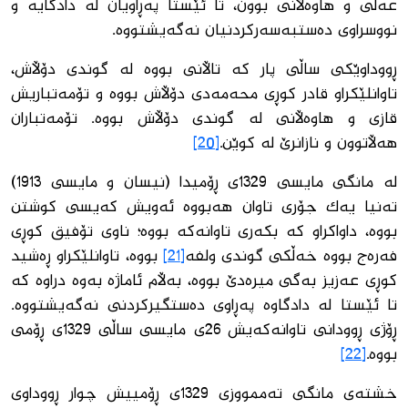
عەلی و هاوەڵانی بوون، تا ئێستا پەڕاویان لە دادگایە و
نووسراوی دەستبەسەركردنیان نەگەیشتووە.
ڕووداوێكی ساڵی پار كە تاڵانی بووە لە گوندی دۆڵاش،
تاوانلێكراو قادر كوڕی محەمەدی دۆڵاش بووە و تۆمەتباریش
قازی و هاوەڵانی لە گوندی دۆڵاش بووە. تۆمەتباران
هەڵاتوون و نازانرێ لە كوێن.
[20]
لە مانگی مایسی 1329ی ڕۆمیدا (نیسان و مایسی 1913)
تەنیا یەك جۆری تاوان هەبووە ئەویش كەیسی كوشتن
بووە، داواكراو كە بكەری تاوانەكە بووە؛ ناوی تۆفیق كوڕی
فەرەج بووە خەڵكی گوندی ولفە
[21]
بووە، تاوانلێكراو ڕەشید
كوڕی عەزیز بەگی میرەدێ بووە، بەڵام ئاماژە بەوە دراوە كە
تا ئێستا لە دادگاوە پەڕاوی دەستگیركردنی نەگەیشتووە.
ڕۆژی ڕوودانی تاوانەكەیش 26ی مایسی ساڵی 1329ی ڕۆمی
بووە.
[22]
خشتەی مانگی تەممووزی 1329ی ڕۆمییش چوار ڕووداوی