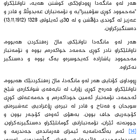
هەر لەو مانگەدا ڕووداوێكی كوشتن هەیە، تاوانلێكراو
"مەحموود كوڕی سۆفیبرا"یە و تۆمەتباران عەبدوڵڵا و قادر و
عەزیز لە گوندی دۆڵاشن و لە 30ی ئەیلولی 1328 (13/11/1912)
دەستگیركراون.
هەر لەو مانگەدا تاوانێكی ماڵ زەفتكردن هەبووە،
تاوانلێكراو نادر كوڕی حەمەد خواكەرەم بووە و تۆمەتبار
مەحموود پاشازادە كەیخوسرەو بەگ بووە و دەستگیر
نەكراوە.
ڕووداوی كۆتایی هەر لەو مانگەدا، ماڵ زەفتكردنێك هەبووە،
تاوانلێكراو فەرەج كوڕی زۆراب لە تایەفەی شوانكارەی شێخ
ئەحمەد، تۆمەتبار ئەمین خوداكەرەم و حەمەعەلی كوڕی
سوبحان و فەتاح و قادر لە تیرەی ڕۆغزادیی عەشیرەتی
كۆچەریی جاف بوون. بەهۆی ئەوەی كۆچەر بوون و
چوونەتە ئێران، تۆمەتبارانی گومانلێكراو دەستگیرنەكراون.
[14]
ئەم بەڵگەنامەیە ئیمزای فەرماندەی جەندرمە و
عەبدولمەجیدی قائیمقامی قەزای گوڵعەنبەری لەسەر