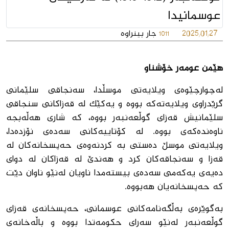
عوسمانیدا
2025/01/27
جار بینراوە
1011
هێمن عومەر خۆشناو
لەچوارچێوەی ویلایەتی موسڵدا، سەنجاقی سلێمانی
گرێدراوی ویلایەتەكە بووە و یەكێك لە قەزاكانی سنجاقی
سلێمانیش قەزای گوڵعەنبەر بووە، كە شاری هەڵەبجە
ناوەندەكەی بووە. لە كۆتاییەكانی سەدەی نۆزدەدا،
ویلایەتی موسڵ دەستی بە كردنەوەی حەپسخانەكان لە
قەزا و سەنجاقەكان كرد و هەندێ لە قەزاكان لە دوای
دەیەی یەكەمی سەدەی بیستەمدا ناویان لەنێو ناوان دێت
كە حەپسخانەیان هەبووە.
بەگوێرەی بەڵگەنامەكانی عوسمانی، حەپسخانەی قەزای
گوڵعەنبەر لەنێو سەرای حكومەتدا بووە و باڵەخانەی