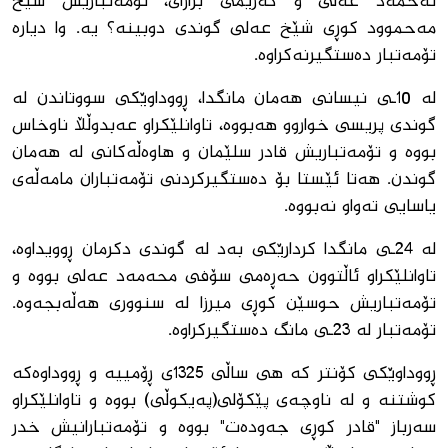
ئەحمەد عەلی و كەریمی برازای، تۆمەتباریش شێخ
مەحموود كوڕی شێخ عەلی گوندی دوبینە؟ یە. وا دیارە
تۆمەتبار دەستگیرنەكراوە.
لە 10ـی نیسانی هەمان مانگدا، ڕووداوێكی سووتاندن لە
گوندی پریسی خواروو هەبووە، تاوانلێكراو عەبدوڵڵا ناوخاس
بووە و تۆمەتباریش قادر سلێمان و هاوەڵەكانی لە هەمان
گوندن. هەتا ئێستا بۆ دەستگیركردنی تۆمەتباران مامەڵەی
یاسایی تەواو نەبووە.
لە 24ـی مانگدا كردارێكی بەد لە گوندی دكرمان ڕوویداوە،
تاوانلێكراو ئاڵتوون حەڕەمی سۆفی محەمەد عەلی بووە و
تۆمەتباریش حوسێن كوڕی میرزا لە سنووری هەڵەبجەوە.
تۆمەتبار لە 23ـی مانگ دەستگیركراوە.
ڕووداوێكی كۆنتر كە هی ساڵی 1325ی ڕۆمییە و ڕووداوەكە
كوشتنە و لە ناوچەی پێكۆلی(پەیكوڵی) بووە و تاوانلێكراو
سەرباز "قادر كوڕی جەودەت" بووە و تۆمەتبارانیش خدر