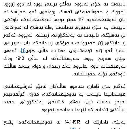
تایبەت بە خۆی نەبووە، بەڵكو بریتی بووە لە دوو ژووری
بچووك و حەوشەیەكی تەسك. ڕووبەری ئەو حەپسخانە
یان تەوقیفخانەیە 117 مەتر بووە. تەوقیفخانەكە ناوێكی
تایبەت بە خۆی نەبووە، تەنانەت وەك بەشێ لە قەزاكانی
تر، بەشێكی تایبەت بە بەندكراوانی ژنیشی نەبووە، ئەگەر
زیندانێكی ژن هەبووایە، سەرۆكی زیندانەكە یان بەرپرسی
سەرا؛ ئەو ژنە تۆمەتبارەی دەناردە ماڵی خۆی
[1]
. ئەوەی
جێی سەرنج بووە، حەپسخانەكە لە ساڵی 1913 وەك
تەوقیفخانە ناوی هاتووە، نەك زیندان و دوای چەند ساڵێك
ناوەكەی بۆتە حەپسخانە.
ئەگەر چی ئاماری هەموو ساڵەكان لەنێو ئەرشیفخانەی
عوسمانیدا تایبەت بە تەوقیفخانەكەی قەزای گوڵعەنبەر
لەبەر دەست نین، بەڵام خشتەی بەندكراوانی چەند
ساڵێكی تێدایە كە لێرەدا دەیانخەینەڕوو:
بەپێی ئامارێك لە 14/1/1913 لە تەوقیفخانەكەدا پێنج