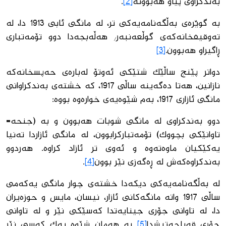
بەندكراوی پیاو هەبوونە
[2]
.
بە گوێرەی بەڵگەنامەیەكی تر، لە مانگی ئابی 1913 دا، لە
تەوقیفخانەكەی گوڵعەنبەر/ هەڵەبجەدا دوو تۆمەتباری
ڕاگیراو هەبوون.
[3]
دواتر پێنج ساڵێك شتێكی ئەوتۆ لەبارەی حەپسخانەكە
نازانین، هەتا دەگەینە ساڵی 1917، كە خشتەی بەندكراوانی
مانگی ئازاری 1917، بەم شێوەیەی خوارەوە بووە:
دوو بەندكراوی لە مانگی شوبات هەبوون و بە (جنحە=
تاوانێكی بچووك) تۆمەتباركرابوون، لە مانگی ئازاردا تەنیا
یەكێكیان ماوەتەوە و ئەوی تر ئازاد كراوە. هەردوو
بەندكراوەكەش لە ڕەگەزی نێر بوون
[4]
.
لە بەڵگەنامەیەكی دیكەدا خشتەی چوار مانگی یەكەمی
ساڵی 1917 واتە مانگەكانی ئازار، نیسان، مایس و حوزەیران
دا، لە تاوانی جۆری جینایەتدا كەسێكی نێر و لە تاوانی
جۆری قەباحەتیشدا
[5]
بە هەمان شێوە یەك كەسی نێر