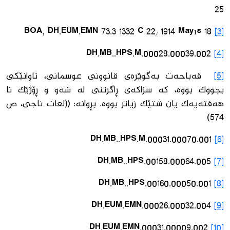
25
BOA, DH.EUM.EMN 73.3 1332 C 22/ 1914 Mayıs 18
[3]
DH.MB..HPS.M.00028.00039.002
[4]
[5]
قەباحەت بەگوێرەی قانوونی عوسمانی، تاوانێكی
بچووك بووە، كە سزاكەی ڕاگرتنی لە شەو و ڕۆژێك تا
هەفتەیەك یان شتێك زیاتر بووە. بڕوانە: ((لعات ناجی، ص
574)
DH.MB..HPS.M.00031.00070.001
[6]
DH.MB..HPS.00158.00064.005
[7]
DH.MB..HPS.00160.00050.001
[8]
DH.EUM.EMN.00026.00032.004
[9]
DH.EUM.EMN.00031.00009.002
[10]