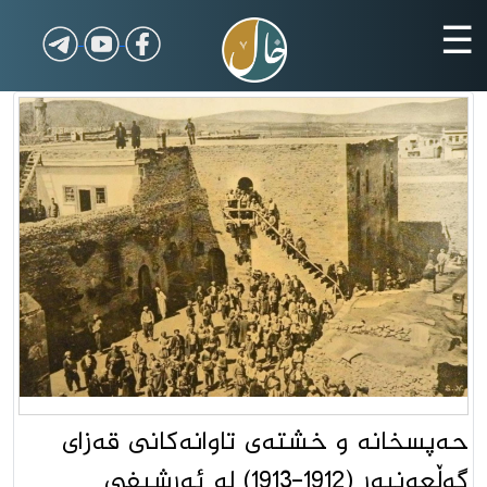
☰
حەپسخانە و خشتەی تاوانەكانی قەزای
گوڵعەنبەر (1912-1913) لە ئەرشیفی