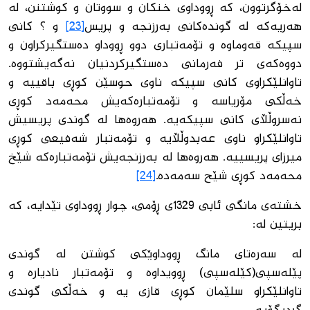
لەخۆگرتوون، كە ڕووداوی خنكان و سووتان و كوشتنن، لە
هەریەكە لە گوندەكانی بەرزنجە و پریس
[23]
و ؟ كانی
سپیكە قەوماوە و تۆمەتباری دوو ڕووداو دەستگیركراون و
دووەكەی تر فەرمانی دەستگیركردنیان نەگەیشتووە.
تاوانلێكراوی كانی سپیكە ناوی حوسێن كوڕی باقییە و
خەڵكی مۆریاسە و تۆمەتبارەكەیش محەمەد كوڕی
نەسروڵڵای كانی سپیكەیە. هەروەها لە گوندی پریسیش
تاوانلێكراو ناوی عەبدوڵڵایە و تۆمەتبار شەفیعی كوڕی
میرزای پریسییە. هەروەها لە بەرزنجەیش تۆمەتبارەكە شێخ
محەمەد كوڕی شێح سەمەدە.
[24]
خشتەی مانگی ئابی 1329ی ڕۆمی، چوار ڕووداوی تێدایە، كە
بریتین لە:
لە سەرەتای مانگ ڕووداوێكی كوشتن لە گوندی
پێلەسپی(كێلەسپی) ڕوویداوە و تۆمەتبار نادیارە و
تاوانلێكراو سلێمان كوڕی قازی یە و خەڵكی گوندی