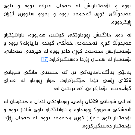
بووە و تۆمەتباریش لە هەمان فیرقە بووە و ناوی
عەبدوڵڵای كوڕی ئەحمەد بووە و بەرەو سنووری ئێران
ڕایكردووە.
لە دەی مانگیش ڕووداوێكی كوشتن هەبووە، تاوانلێكراو
عەبدوڵڵا كوڕی ئەحمەدی خەڵكی گوندی پاریاولە؟ بووە و
تۆمەتباریش محەمەد كوڕی قادر بووە لە فیرقەی صەدانی.
تۆمەتبار لە هەمان ڕۆژدا دەستگیركراوە.
[17]
بەپێی بەڵگەنامەیەكی تر، كە خشتەی مانگی شوباتی
1329ی ڕۆمی تێدا جێگیركراوە، چوار ڕووداو لە قەزای
گوڵعەنبەر تۆماركراون، كە بریتین لە:
لە 1ـی شوباتی 1329ی ڕۆمی، ڕووداوێكی لێدان و جنێودان لە
شەشكی سەروو؟ ڕوویداوە و تاوانلێكراو ناوی شاناز بووە و
تۆمەتبار ناوی عەزیز كوڕی محەمەد بووە. لە هەمان ڕۆژدا
تۆمەتبار دەستگیركراوە.