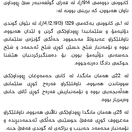
كانوونی دووەمی 1914ز)، لە قەزای گوڵعەنبەر سێ ڕووداوی
تاوان هەبوون، كە بریتی بوونە لە:
لە 1ـی كانوونی یەكەمی 1329 (14/12/1913ز)، لە نێوان گوندی
دۆلپەمۆ و سلێمانیدا ڕووداوێكی گرتن و لێدان هەبووە،
تاوانلێكراو عەبدولڵا مەحموود خەڵكی گۆیژەی سلێمانی
بووە و تۆمەتبار شێخ حسێن كوڕی شێخ ئەحمەد و شێخ
حەسەنی دۆڵپەمۆ بوون. بۆ دەستگیركردنیان هێشتا
حوكمی دادگا دەرنەچووە.
لە 22ی هەمان مانگدا، لە كانی حەمەوغان ڕووداوێكی
سووتاندن هەبووە، تاوانلێكراو فەرەج كوڕی سلێمانی
هەڵەبجەیی بووە و تۆمەتباریش فەرەج كوڕی ئالی خانی
وەرمزیار بووە.
لە 25ی هەمان مانگدا ڕووداوێكی تاڵانی هەبووە، تاوانلێكراو
مەعرووف كوڕی فەقێ حوسێنی خەڵكی ئەحمەدبڕندە و
تۆمەتبار محەمەد حەبیب و براكەی لە گوندی فەقێ جنە.