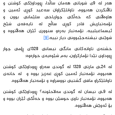
هەر لە 9ی شوباتی هەمان ساڵدا، ڕووداوێكی كوشتن و
تاڵانكردن هەبووە، تاوانلێكراوان سەعید كوڕی ئەمین و
هاوەڵانی كە خەڵكی چوارباخی سلێمانی بوون و
تۆمەتباریش قادر كوڕی ساڵح لە تایەفەی شێخ
ئیسماعیلییە. تۆمەتبار بەرەو سنووری ئێران هەڵاتووە و
شوێنی نیشتەجێبوونی دیار نییە.
[9]
خشتەی تاوانەكانی مانگی نیسانی 1328ی ڕۆمی چوار
ڕووداوی تێدا تۆماركراون، بەم شێوەیەی خوارەوە:
لە 24ـی مارتی 1328 لە گوندی سەراو ڕووداوێكی كوشتن
هەبووە، تۆمەتبار ئەمین كوڕی عەزیز بووە و لە خانەی
تاوانلێكراو مافی گشتیی نووسراوە و تۆمەتبار هەڵاتووە.
لە 9ـی نیسان لە گوندی مەلاحلونە؟ ڕووداوێكی كوشتن
هەبووە، تۆمەتبار ناوی حوسێن بووە و خەڵكی ئێران بووە و
بۆ ئەوێش هەڵاتووە.