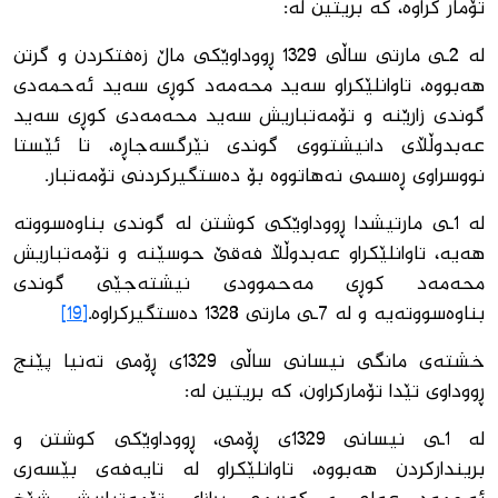
تۆمار كراوە، كە بریتین لە:
لە 2ـی مارتی ساڵی 1329 ڕووداوێكی ماڵ زەفتكردن و گرتن
هەبووە، تاوانلێكراو سەید محەمەد كوڕی سەید ئەحمەدی
گوندی زارێنە و تۆمەتباریش سەید محەمەدی كوڕی سەید
عەبدوڵڵای دانیشتووی گوندی نێرگسەجاڕە، تا ئێستا
نووسراوی ڕەسمی نەهاتووە بۆ دەستگیركردنی تۆمەتبار.
لە 1ـی مارتیشدا ڕووداوێكی كوشتن لە گوندی بناوەسووتە
هەیە، تاوانلێكراو عەبدوڵڵا فەقێ حوسێنە و تۆمەتباریش
محەمەد كوڕی مەحموودی نیشتەجێی گوندی
بناوەسووتەیە و لە 7ـی مارتی 1328 دەستگیركراوە.
[19]
خشتەی مانگی نیسانی ساڵی 1329ی ڕۆمی تەنیا پێنج
ڕووداوی تێدا تۆماركراون، كە بریتین لە:
لە 1ـی نیسانی 1329ی ڕۆمی، ڕووداوێكی كوشتن و
برینداركردن هەبووە، تاوانلێكراو لە تایەفەی بێسەری