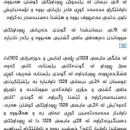
لە 5ـی نیسان لە پێنجوێن ڕووداوێكی كوشتن هەبووە،
تاوانلێكراو محەمەد كوڕی قادر بازیانی بووە و تۆمەتباریش
ناوی حاجی مەعرووف بووە و هێشتا دەستبەسەر نەكراوە.
لە 19ـی نیسانیشدا لە گوندی خەرپانی ڕووداوێكی
سووتاندن دەرهەقی مافی گشتیی هەبووە و بكەر نادیارە.
[10]
لە مانگی مایسی 1328ی ڕۆمی (مایس و حوزەیرانی 1912)دا،
سێ ڕووداو لە گوندەكانی بێستانە، كانی كەوە،
قشڵاخەڕووتە ڕوویانداوە، لە گوندی بێستانە شەریف كوڕی
عوسمان لە 24ـی نیسانی 1328 تاوانبارە بە پێشێلكردنی
مافی گشتی و جۆری تاوانەكەی سووتاندنە و ناوبراو
دەستبەسەركراوە و ئێستا ڕاگیراوە. لە گوندی "كانی
كەوە"یش لە 24ـی مایسی 1328 ڕووداوێكی كوشتن هەیە،
تاوانبار محەمەدئەمین كوڕی عەلی یە و هەڵاتووە و
دەستگیرنەكراوە. لە 28ی مایسی 1328 دا لە ڕووداوێكی
سووتاندا تاوانبار ئاغە؟ خورشید بووە و تاوانلێكراو ئیبراهیم