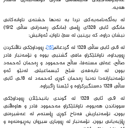
هەیە.
لە بەڵگەنامەیەكی تردا بە تەنها خشتەی تاوانەكانی
مانگی ئابی 1328ی ڕۆمی (مانگی ڕەمەزانی ساڵی 1912)
نیشان دراوە، كە بریتین لە سێ تاوان، ئەوانیش:
لە 6ـی ئابی ساڵی 1328 لە گردعالم
[15]
، ڕووداوێكی تاڵانكردن
ڕوویداوە، تاوانلێكراو مافی گشتیی بووە و تۆمەتبار قادر
صاڵح، عەلی مستەفا، ساڵح مەحموود و ڕەحمان ئەحمەد
بوون لە تایەفەی شێخ ئیسماعیلی. لەنێو ئەو
تۆمەتبارانەدا تەنیا ڕەحمان كوڕی ئەحمەد لە 18ـی ئابی
ساڵی 1328 دەستگیركراوە و ئێستا ڕاگیراوە.
لە 9ـی ئابی 1328 لە گوندی بانیخێڵان ڕووداوێكی
سووتاندن هەبووە، تاوانلێكراو مەحموود قادر و هاوەڵانی
بوون، تۆمەتباریش فەتاح كوڕی ڕۆستەم لە عەشیرەتی
ڕۆژبەیانی بوون. تۆمەتبار لە ڕووباری سیروان پەڕیوەتەوە و