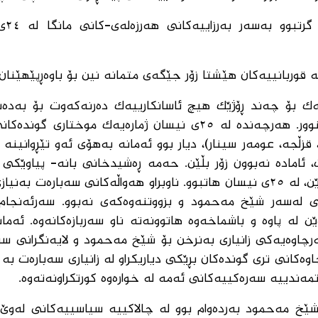
(ب) چەتەکان
 قوربانییەکان هێشتا زۆر جێگەی متمانە نین بۆ باوەڕپێهێنان.
یەک بۆ چەند ڕۆژێک هیچ ئاسانکارییەک دەرنەکەوت بۆ بەدە
هەواڵی ئەوەی کە چی ڕوودەدات لە پشتەوەی سنوور. هەرچەندە لە ٢٥ی نیسان ژمارەیەک موخ
 قزڵجە، عومەر سینار)، دیار بوو ئەمانە بەهۆی ئەو تێڕوانین
 ئامادە نەبوون زۆر بڵێن. حەمە ڕەشیدخانی بانە- پیاوێکی ت
گرنگ لە گۆشەی باکووری ڕۆژهەڵاتی ناوچەی پێنجوێن، لە ٢٥ی نیسان هاتبوو. ناوبراو هەواڵەکانی سەبارەت
ن لە پاوە و باشماخەوە هاتوونەتە ناو سەربازەکانەوە. ئەما
رچاوەیەکی زانیاری بەنرخن بۆ شێخ مەحمود و لایەنگرانی سە
وەکانی تری گوندەکان بڕێکی دیاریکراو لە زانیاری سەبارەت بە 
تمەندییە سەرەکییەکانی ئەمە لە خوارەوە کورتکراونەتەوە.
وەی بۆ بەلەکجار لە ٢٥ی نیسان، شێخ مەحمود بەردەوام بوو لە چالاکییە سیاسییەکانی لە