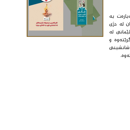
بارەت بە
ن لە دژی
ێمانی لە
رێتەوە و
 شانشینی
ەوە.