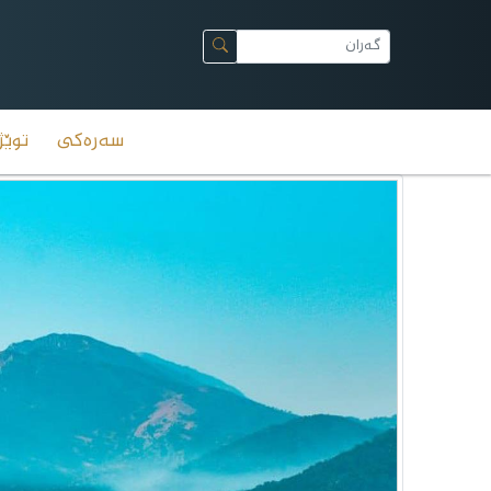
سەرەکی
توێژ