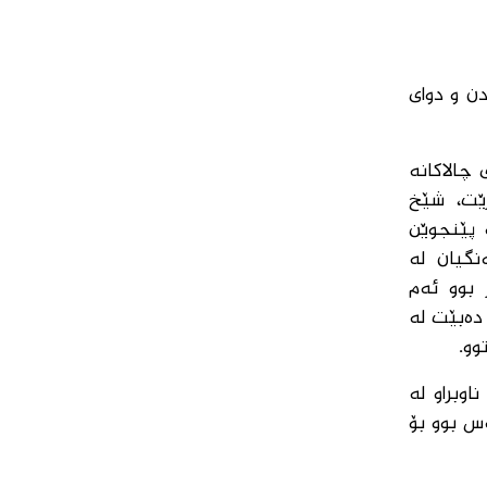
دن و دوای
چالاکانە
رێت، شێخ
 پێنجوێن
تفەنگیان لە
هێنایە. وادیار بوو ئەم
دەبێت لە
وو.
وبراو لە
س بوو بۆ