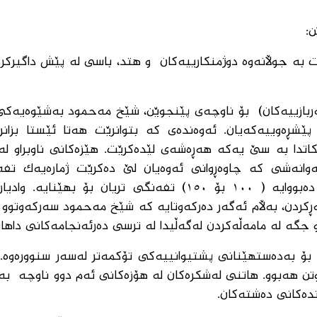
ن:
ەت بە جوڵانەوە دوژمنکارییەکان و هتد، باسی لە پێش داگیرکر
ربازییەکان) بۆ ناوچەی پێنجوێن، شێخ مەحمود بەشێوەیەکی 
پێشڕەوییەکەیان. ئەوەندەی کە بتوانرێت هەتا ئێستا بزان
کاتدا بە سێ یەکە هەڕەشەی لێدەکرێت. هێزەکانی ناوبراو لە
١ بۆ ١٥٠) پیاو بوو، بۆ ئەوانەشی کە چاوەڕوانی ئەوەیان لێ دەکرێت ژمارەیەک 
گوندنشینانی دەشتی پێنجوێنەوە کۆکردبێتەوە، دەبووایە ( ١٠٠ بۆ ١٥٠) تفەنگی تریان بۆ ب
ڕکردن، بەڵام ئەگەر دەرکەوتایە کە شێخ مەحمود سەرکەوتوو 
 جگە لە مامەڵەکردن لەگەڵیدا لە ترسی دەرئەنجامەکانی داهات
ۆ بەدەستهێنانی پشتیوانییەکی تۆکمەتر لەسەر سنوورەوە. نا
وتن هەبوو. هاتنی لەشکرەکان لە هۆزەکانی ئەم دوو ناوچە بە
دەکانی دەشتەکان.