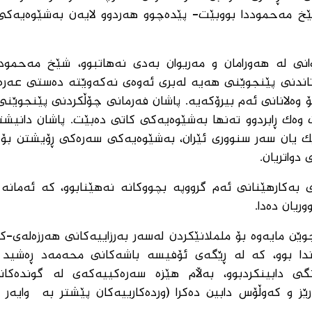
شێخ مەحموددا بووبێت- پێدەچوو هەردوو لایەن بەشێوەیەک
نی پشتیوانی لە هەورامان و مەریوان بەدی نەهاتبوو، شێخ مەحم
 سوتاندنی پێنجوێنی هەیە لەبری ئەوەی نەکەوێتە دەستی عەرەب
ۆ وەلانانی ئەم بیرۆکەیە. پاشان فەرمانی چۆڵکردنی پێنجوێنی
 وەک ڕابردوو تەنها بەشێوەیەکی کاتی دەبێت. پاشان دانیشت
 یان سەر سنووری ئێران، بەشێوەیەکی سەرەکی ڕۆیشتن بۆ 
دواتریان.
 بەکارهێنانی ئەم گرووپە بچووکانە نەهێنابوو، کە ئەمانە ل
ریان دەدا.
 پیاودا لە نزیک پینجوێن مایەوە بۆ ململانێکردن لەسەر بەرزاییەکانی هەرزەلەی-
تدا بوو، کە لە ڕێگەی ئۆفیسە باشەکانی محەمەد ڕەشید
ی دابینکردبوو، بەڵام هێزە سەرەکییەکەی لە گوندەکان
ێز و کەوڵۆس دابین دەکرا (وردەکارییەکان پێشتر بە وایەر [