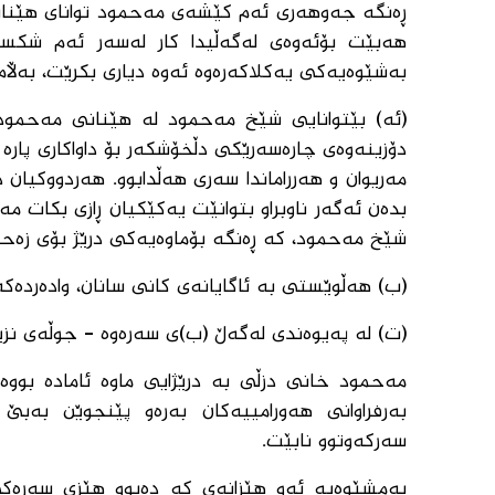
ڕەنگە جەوهەری ئەم کێشەی مەحمود توانای هێنان
هەبێت بۆئەوەی لەگەڵیدا کار لەسەر ئەم شکستە
بەشێوەیەکی یەکلاکەرەوە ئەوە دیاری بکرێت، بەڵا
(ئە) بێتوانایی شێخ مەحمود لە هێنانی مەحمود 
دۆزینەوەی چارەسەرێکی دڵخۆشکەر بۆ داواکاری پارە ل
مەریوان و هەرراماندا سەری هەڵدابوو. هەردووکیان 
بدەن ئەگەر ناوبراو بتوانێت یەکێکیان ڕازی بکات 
شێخ مەحمود، کە ڕەنگە بۆماوەیەکی درێژ بۆی زەح
(ب) هەڵوێستی بە ئاگایانەی کانی سانان، وادەردە
(ت) لە پەیوەندی لەگەڵ (ب)ی سەرەوە - جوڵەی نزیکب
مەحمود خانی دزڵی بە درێژایی ماوە ئامادە بو
بەرفراوانی هەورامییەکان بەرەو پێنجوێن بەبێ 
سەرکەوتوو نابێت.
بەمشێوەیە ئەو هێزانەی کە دەبوو هێزی سەرەکی