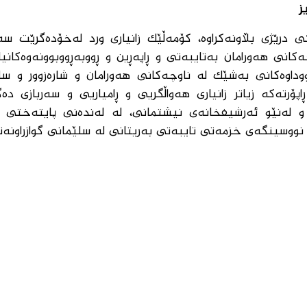
ز
ی درێژی بڵاونەکراوە، کۆمەڵێک زانیاری ورد لەخۆدەگرێت سە
انی هەورامان بەتایبەتی و ڕاپەڕین و ڕووبەڕووبوونەوەکانیا
ڕووداوەکانی بەشێک لە ناوچەکانی هەورامان و شارەزوور و سل
رتەکە زیاتر زانیاری هەواڵگریی و ڕامیاریی و سەربازی دەگ
و لەنێو ئەرشیفخانەی نیشتمانی، لە لەندەنی پایتەختی
ن نووسینگەی خزمەتی تایبەتی بەریتانی لە سلێمانی گوازراونەت