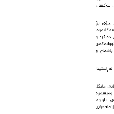
ی یەکسان
ود خۆی بۆ
ەکانەوە،
 دەرکرد و
ووانەکەی
باشماخ و
ەڕاستیدا
کانی مانگا.
 وەیسەوە
ی ناوچە
تەلەفۆن]