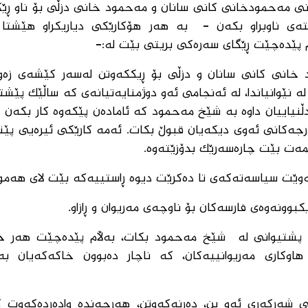
ی مەحمودخانی کانی سانان و مەحمود خانی دزڵی بۆ ناو ڕێ
ی ناوبراو بکەن - بە هەر هۆکارێکی دیاریکراو هێشتا ن
م پێدەچێت ڕێگای سەرەکی بریتی بێت لە:-
خانی کانی سانان و دزڵی بۆ ڕیککەوتن لەسەر کێشەی زەوی
ە نێوانیاندا، لە ئەنجامی ئەو دوژمنایەتیانەی کە ساڵێک پێشتر
دڵنیاییان داوە بە شێخ مەحمود کە ئامادەن پێکەوە کار بکەن 
مەرجەکانی ئەوی دیکەیان قبوڵ بکات. ئەمە کارێکی ئیرەیی پێن
مەت بێت چارەسەرێک بدۆزێتەوە.
کەوێت سیاسەتەکەی تا دەکرێت دیوە ڕاستییەکە بێت لای هەموو
وونەوەی فارسەکان بۆ ناوچەی مەریوان و ڕازاو.
وە پشتیوانی لە شێخ مەحمود بکات، بەڵام پێدەچێت هەر 
هاوکاری مەریوانییەکان، کە ناچار دەبوون خاکەکەیان بەک
 شەڕکەری ئەو بن، دەرنەکەوتن، هەرچەندە وادەردەکەوت 