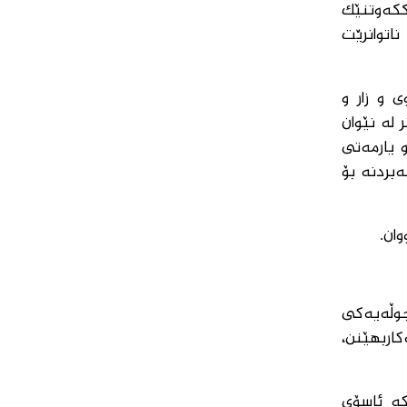
ککەوتنێک
اتوانرێت
 و زار و
 لە نێوان
و یارمەتی
ەبردنە بۆ
ان.
جوڵەیەکی
اربهێنن،
کە ئاسۆی