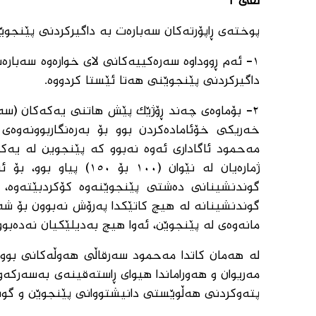
لقی 'ا'
پوختەی ڕاپۆرتەکان سەبارەت بە داگیرکردنی پێنجوێ
١- ئەم ڕووداوە سەرەکییەکانی لای خوارەوە سەبار
داگیرکردنی پێنجوێنی هەتا ئێستا کردووە.
٢- بۆماوەی چەند ڕۆژێک پێش هاتنی یەکەکان (سە
خەریکی خۆئامادەکردن بوو بۆ بەرەنگاربوونەوەی 
مەحمود ئاگاداری ئەوە نەبوو کە پێنجوین لە یەک
ژمارەیان لە نێوان (٠٠
گوندنشینانە لە هیچ کاتێکدا پەرۆش نەبوون بۆ شە
مانەوەی لە پێنجوێن، ئەوا هیچ بەدیلێکیان نەدەبوو
لە هەمان کاتدا مەحمود سەرقاڵی هەوڵەکانی بوو ب
مەریوان و هەوراماندا هیوای ڕاستەقینەی بەسەرکە
پتەوکردنی هەڵوێستی دانیشتووانی پێنجوێن و گون