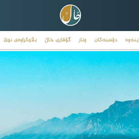
ینەوە
دۆسیەکان
وتار
گۆڤاری خاڵ
بڵاوکراوەی نوێ