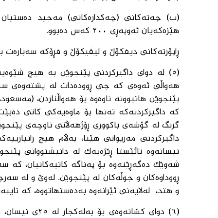
هێزەکەیان ئەوپەڕی ٢٠٠ کەس دەبوو.
ڕاپۆرتەکانی دیفکۆڵ و لیڤیکۆڵ و فڕۆکە سەبارەت بە
(٥) لە دوای داگیرکردنی پێنجوێن بە هیچ شێوە
پێنجوێن هاتبوونە ناوەوە بۆ هەواڵناردن، (مەسعود،
کە داگیرکردنەکە تەنها بۆ ماوەیەکی کاتی دەبێت،
نیسانەوە تائێستا ڕێژەیەک لە دانیشتووانی پێنجوێ
شەوێک دەگەڕێنەوە بۆ پەناگە کاتیەکانیان، کە سە
ڕووداوەکان و جوڵەکان لە پێنجوێن. لەوێ و لە سەرچا
و هتد، لەلایەنی ئێرانەوە بەدەستهاتووە، کە تایبە
(٦) دوای كشانە