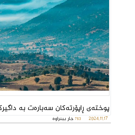
پوختەی ڕاپۆرتەکان سەبارەت بە داگیر
2024/11/17
جار بینراوە
763