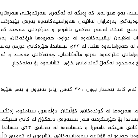
سە، بەو هیوایەی کە ڕەنگە لە ئەگەری سەرکەوتنی سەرەتایی
ێوەیەکی بەرفراوان لەلایەن هەورامییەکانەوە پەرەی پێبدرێ
ن بۆ نیشاندانی هیچ شتێک لەسەر یەکەی باشوور و دەرکردنی مەجید ئ
نی هەرزەلەی-کانی مانگا لە ٢٣ی نیسان لەلایەن لیڤییەکانەوە لە دواوە، هەروەها فڕۆکەکان،
کۆتایی بە هەر چەشنە پەرەسەندنێکی لەوشێوەیە لە هەورامانەوە هێنا. لە ٢٣ی نیساندا، هێز
امانی عێراقەوە بەرەو ماڵەکانیان، چەتەکانی مەجید و ئە
وا مەزەندەکراوە کە تێکڕای هێزەکانی دوژمن کە تا ئەم کاتە بەشدار بوون ٣٥٠ کەس زیاتر نە
سە، هەروەها لە گوندەکانی کۆڵیتان، دۆڵەسور، سیامێوە، زەنگی
لە مەریوان لە هەورامانەوە دامەزران لە ٢٢ی نیساندا بۆ هێرشکردنە سەر پشتەوەی دیفکۆڵ لە کانی 
لە ٢٢ی نیساندا لە هێرشی دواوەی دیفکۆڵ لە کانی سپیکە دام
دا هەبوو لە قۆناغە سەرەتاییەکانی پێشڕەوی لە کەمپی ناڵپار