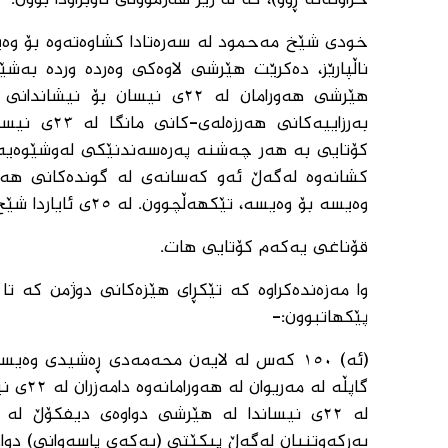
خراونەتە ڕوو)، کە لە ژێر هەژموونی ناوبراودا بوون.
خودی شێخ مەحمود لە سەرەتادا کشاوەتەوە بۆ وەی
ناڵپارێز، دەکرێت هێرشی لاوەکی وەردە وردە بەش
هێرشی هەورامان لە ٢٢ی نیسا
بەرزاییەکا
کشانەوە لەگەڵ ئەو کەسانەی لە گوندەکانی هەور
وەیسە بۆ وەیسە، تێکهەڵچوون. لە ٢٥ی ئایاردا شێخ مەحمود لەگەڵ ئەندامانی خۆی کشایەوە بۆ بەلەکجاڕ.
قۆناغی یەکەم کۆتایی هات.
پێکهاتبوون:-
(ئە) ١٥٠ کەس لە لایەن محەمەدی ڕەشیدی وەی
گاپڵە 
بەرکەوتنیان لەگەڵ پیکێتی (یەکەی پاسەوانی) دواوە