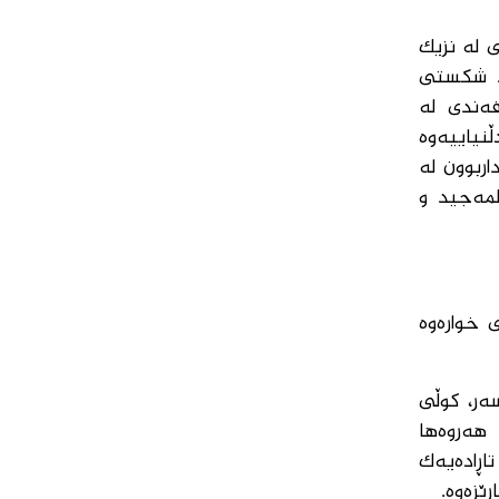
 لە نزیک
ت. شکستی
ەفەندی لە
 بەدڵنیاییەوە
ەکانی دوژمن بەشداربوون لە
لمەجید و
بوون و بەم شێوەی خوارەوە
سەر، کوڵی
سپیکە، هەروەها
ەزرا و دیسانەوە لە بەیانی ٢٣ی نیساندا تاڕادەیەک
ێزەوە.