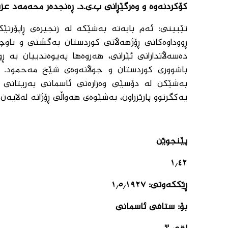
کۆکردنەوە و وەرگێڕانی پ.ی.د. ڕەنجدەر محە
مەد عزی
تێبینی: ئەم بابەتە بەشێکە لە زنجیرەی ڕاپۆرتێک
ڕووداوەکانی ڕۆژهەڵاتی کوردستان بەگشتی و ناوچەک
دەسەڵاتدارانی ئێرانی، هەروەها پەیوەندییان بە 
باشووری کوردستان و جوڵانەوەی شێخ مەحمود. ڕاپۆ
بەشێکن لە دۆسێی وەزارەتی ئاسمانی بەریتانی 
یەکگرتوو پارێزراون، بەشێوەی هەواڵی ڕۆژانە لەلایە
پێنجوێن
١/٤٢
ڕێککەوتی: ١/٥/١٩٢٧
بۆ: ستافی ئاسمانی