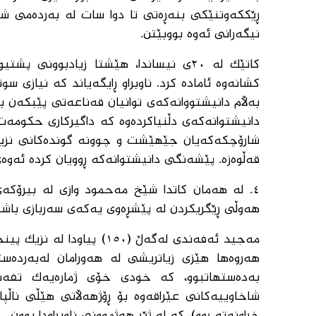
ڕێککەوتنێکی بنەڕەتی تا دوا سات لە بەردەمی 
نیگەرانی ئەوە بووبێتن.
کاتێک لە ٢٠ی نیساندا، هێشتا زیادبوو
کشانەوە ئامادە کرد. ناوبراو ڕایگەیاند کە نیازی
بەڵام دانیشتووانەکەی توانیان قەناعەتی پێبکەن ب
دانیشتوانەکەی دڵنیاکردەوە کە داگیرکاری حکومەت
شارۆچکەکەیان جێهێشت و چوونە گوندەکانی نزیک
قەڵوەزە. پێشەنگی دانیشتوانەکە ڕوویان کردە ئەوەی 
٤. لە هەمان کاتدا شێخ مەحمود وازی لە بیرۆکەی
هەوڵی ڕێگریکردن لە پێشڕەوی یەکەی سەربازی باشوو
مەجید ئەفەندی لەگەڵ (١٥٠)
هەروەها هێزی زیاتریشی لە هەورامان لەبەردەس
بەدەستهاتبوو، کە خودی خۆی ژمارەیەک تفەنگ
شاخاوییەکانی عێراقەوە بۆ ڕۆژهەڵاتی هێڵی ناڵپار