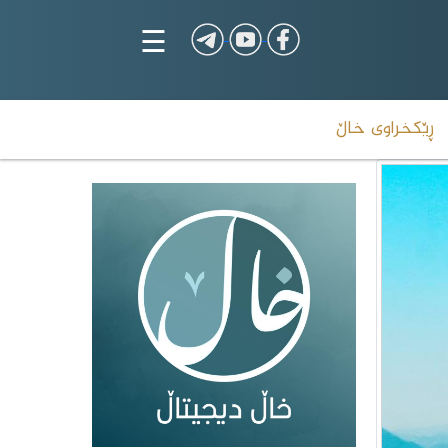
☰
ڕێکخراوی خاڵ