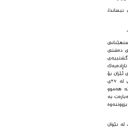
ی (چەکدارەکانی) مەجید دەستیان گرتبوو بەسەر بەرزاییەکانی هەرزەلەی-کانی مانگا لە ٢٤ی نیساندا،
ستهێنانی
تاری گوندەکانی دەشتی
ە گشتییەی
اڕادەیەک
 بەنیازی ئێران بۆ
داگیرکردنی مەریوانی هێنا، بەڵام هیچ زانیارییەکی لەسەر شێخ مەحمود و بزووتنەوەکەی نەبوو. سەرئەنجام، لە ٢٧ی
نە هەموو
بارەت بە
بزووتنەوە
وێ، لە نێوان